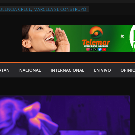
IOLENCIA CRECE, MARCELA SE CONSTRUYÓ
S EN SAN LORENZO
A ATENDER INSEGURIDAD, FORTALECER LA
ENERAR EMPLEOS
A NO PAGA A PROVEEDORES, PEMEX LA
ONTRATO
 QUE HAY UN PROYECTO PARA
TRO CULTURAL MULTIFUNCIONAL EN EL
ECH
 AUTORIZACIÓN MÉDICA PARA FIJAR
PRESUNTO RESPONSABLE DEL ACCIDENTE
ATÁN
NACIONAL
INTERNACIONAL
EN VIVO
OPINI