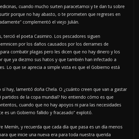
medicinas, cuando mucho surten paracetamoi y te dan tu sobre
 surtir porque no hay abasto, o te prometen que regreses en
uadamente” complementó el viejo Julián.
, terció el poeta Casimiro. Los pescadores siguen
indemnicen por los daños causados por los derrames de
para combatir plagas pero les dicen que no hay dinero y los
or que ya diezmo sus hatos y que también han infectado a
. Lo que se aprecia a simple vista es que el Gobierno está
o sí hay, lamentó doña Chela. O ¿cuánto creen que van a gastar
r 50 partidos de la copa mundial? No entiendo cómo es que
ontentos, cuando que no hay apoyos ni para las necesidades
te es un Gobierno fallido y fracasado” explotó.
re Memín, y recuerda que cada día que pasa es un día menos
para que inicie una nueva era para toda nuestra querida