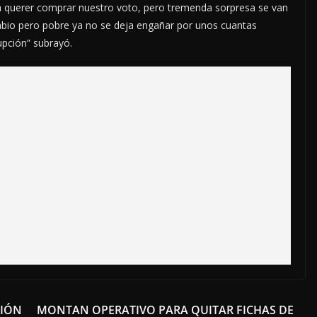
 a querer comprar nuestro voto, pero tremenda sorpresa se van
sabio pero pobre ya no se deja engañar por unos cuantas
upción” subrayó.
CIÓN
MONTAN OPERATIVO PARA QUITAR FICHAS DE