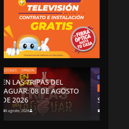
OPINIÓN
LOCALES
O
SE DERRUMBA EL MITO
TOP T
7 agosto, 2026
7 agosto, 2