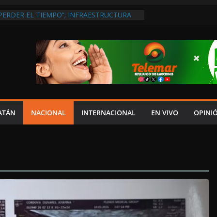
PERDER EL TIEMPO”; INFRAESTRUCTURA
OBSOLETA Y URGE MODERNIZARLA:
M ARANDA
DEL JAGUAR: 08 DE AGOSTO DE 2026
A EN UNA DE LAS CADENAS DE ARTÍCULOS
RANDES DE EUROPA: MARCEL CARRILLO
 SU PEOR MOMENTO: PAN; LA ECONOMÍA
CESO, CRECE LA INSEGURIDAD, NO HAY
S CRÍTICOS SON CENSURADOS
L MITO
ATÁN
NACIONAL
INTERNACIONAL
EN VIVO
OPINI