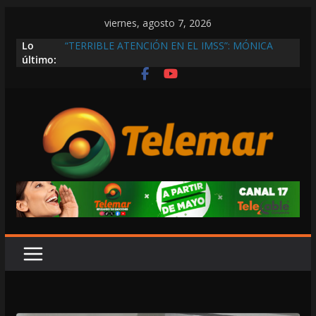
Saltar
viernes, agosto 7, 2026
al
Lo
“TERRIBLE ATENCIÓN EN EL IMSS”: MÓNICA
contenido
último:
FERNÁNDEZ; PACIENTE CON SUERO ESPERA
RECOSTADA EN SILLAS POR FALTA DE
CAMILLAS
DENUNCIAR ES PERDER EL TIEMPO”;
INFRAESTRUCTURA DE LA CFE ES OBSOLETA Y
URGE MODERNIZARLA: ALCALDE HIRAM
ARANDA
LAYDA SE PASEA EN MADRID… Y LA BUSCAN
HASTA EN POSTES Y BUZONES POSTALES POR
CRISIS FINANCIERA EN CAMPECHE
EL ALCALDE RATH DESAFÍA LA LEY ELECTORAL
Y LAS REGLAS DE MORENA AL IMPULSAR A
PABLO GUTIÉRREZ
AÚN NO PAGAN SUBSIDIO DE MAÍZ A 14
PRODUCTORES DE KATAB, DENUNCIA EL
COMISARIO