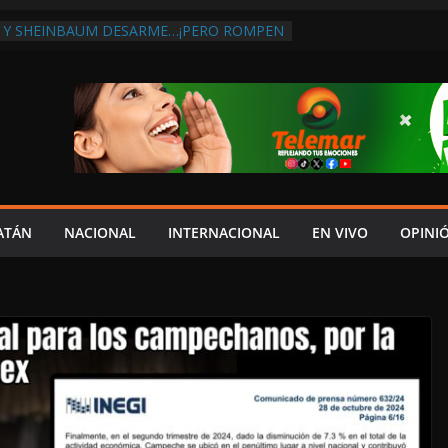
 Y SHEINBAUM DESARME…¡PERO ROMPEN
RA DE ARMAS AL EXTRANJERO!:
TRA LA CORRUPCIÓN
 DISCURSO DE LAYDA AL REVELAR QUE
TRA LA PEOR CAÍDA DE
S DEL PAÍS, POR PÉSIMA RECAUDACIÓN
NFLUENCIAS POLÍTICAS EN
POR TRAGEDIA EN LA AVENIDA COSTERA;
TADO ASUME CULPA DEL HIJO?
ES SOBRE LA CARRETERA LIBRE
ATÁN
NACIONAL
INTERNACIONAL
EN VIVO
OPINI
APLAYA
 PAZ FRACASO DE LAYDA EN SEGURIDAD;
DEJÓ MUCHO QUE DESEAR”