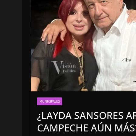
LOCALES
OPINIÓN
MUNICIPALES
INFORME EL
¿LAYDA SANSORES A
4 agosto, 2026
CAMPECHE AÚN MÁS