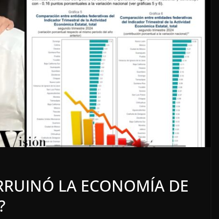
LOCALES
OPINIÓN
ECTORERO
INCANSABLE ACOSO
RRUINÓ LA ECONOMÍA DE
5 agosto, 2026
?