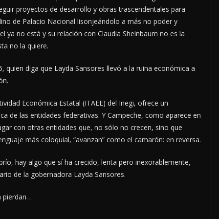
eguir proyectos de desarrollo y obras trascendentales para
lino de Palacio Nacional lisonjeándolo a más no poder y
l ya no está y su relación con Claudia Sheinbaum no es la
a no la quiere.
5, quien diga que Layda Sansores llevó a la ruina económica a
ón.
tividad Económica Estatal (ITAEE) del Inegi, ofrece un
ica de las entidades federativas. Y Campeche, como aparece en
lugar con otras entidades que, no sólo no crecen, sino que
nguaje más coloquial, “avanzan” como el camarón: en reversa.
o, hay algo que sí ha crecido, lenta pero inexorablemente,
lario de la gobernadora Layda Sansores.
la pierdan…