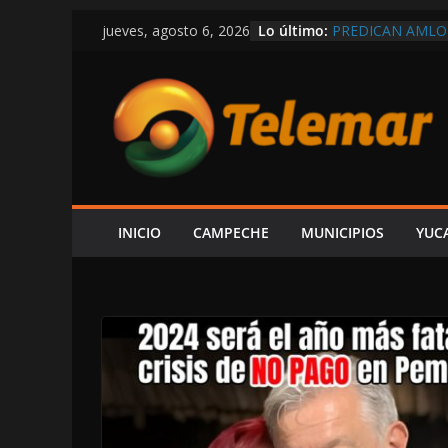
Saltar
Lo último:
PREDICAN AMLO
jueves, agosto 6, 2026
al
RÉCORD EN COMP
MEXICANOS CON
contenido
SHCP DERRUMBA
CAMPECHE REGIS
PARTICIPACIONE
DEL ISR
SOSPECHAS DE I
INVESTIGACIÓN 
¿PAPÁ INCAPACI
CAEN DOS ÁRBOL
INICIO
CAMPECHE
MUNICIPIOS
YUC
CAMPECHE-SEYB
EXHIBE ACISCLO
“SU V INFORME 