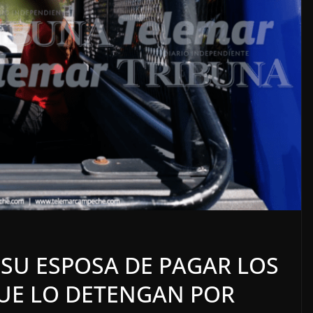
nto
OPINIÓN
SE DERRUMBA EL MITO
 SU ESPOSA DE PAGAR LOS
7 agosto, 2026
UE LO DETENGAN POR