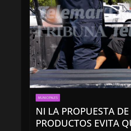
OPINIÓN
Enriquecimie
MUNICIPALES
sospechoso
NI LA PROPUESTA DE
6 agosto, 2026
PRODUCTOS EVITA Q