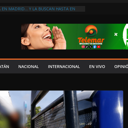
A EN MADRID… Y LA BUSCAN HASTA EN
NES POSTALES POR CRISIS FINANCIERA EN
A EN UNA DE LAS CADENAS DE ARTÍCULOS
RANDES DE EUROPA: MARCEL CARRILLO
 SU PEOR MOMENTO: PAN; LA ECONOMÍA
CESO, CRECE LA INSEGURIDAD, NO HAY
S CRÍTICOS SON CENSURADOS
L MITO
PERDER EL TIEMPO”; INFRAESTRUCTURA
OBSOLETA Y URGE MODERNIZARLA:
ATÁN
NACIONAL
INTERNACIONAL
EN VIVO
OPINI
M ARANDA