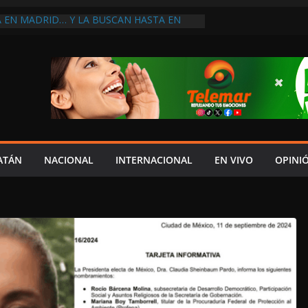
A EN MADRID… Y LA BUSCAN HASTA EN
NES POSTALES POR CRISIS FINANCIERA EN
A EN UNA DE LAS CADENAS DE ARTÍCULOS
RANDES DE EUROPA: MARCEL CARRILLO
 SU PEOR MOMENTO: PAN; LA ECONOMÍA
CESO, CRECE LA INSEGURIDAD, NO HAY
S CRÍTICOS SON CENSURADOS
L MITO
PERDER EL TIEMPO”; INFRAESTRUCTURA
OBSOLETA Y URGE MODERNIZARLA:
ATÁN
NACIONAL
INTERNACIONAL
EN VIVO
OPINI
M ARANDA