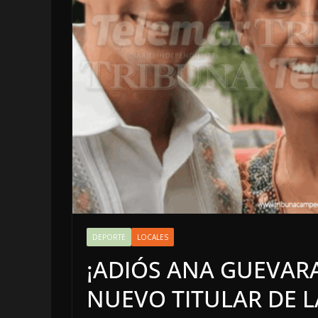
OPINIÓN
Enriqu
DEPORTE
LOCALES
sospe
¡ADIÓS ANA GUEVAR
6 agosto, 2
NUEVO TITULAR DE 