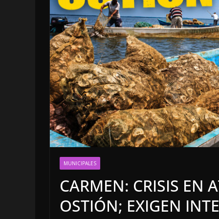
LOCALES
OPINIÓN
MUNICIPALES
INCANSABLE
CARMEN: CRISIS EN 
5 agosto, 2026
OSTIÓN; EXIGEN INT