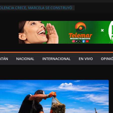
IOLENCIA CRECE, MARCELA SE CONSTRUYÓ
S EN SAN LORENZO
A ATENDER INSEGURIDAD, FORTALECER LA
ENERAR EMPLEOS
A NO PAGA A PROVEEDORES, PEMEX LA
ONTRATO
 QUE HAY UN PROYECTO PARA
TRO CULTURAL MULTIFUNCIONAL EN EL
ECH
 AUTORIZACIÓN MÉDICA PARA FIJAR
PRESUNTO RESPONSABLE DEL ACCIDENTE
ATÁN
NACIONAL
INTERNACIONAL
EN VIVO
OPINI