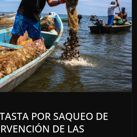
LOCALES
OPINIÓN
 ACOSO
LUJOS SUBSIDIADOS
ATASTA POR SAQUEO DE
6 agosto, 2026
ERVENCIÓN DE LAS