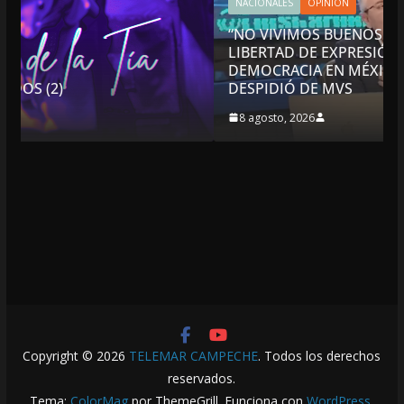
NACIONALES
OPINIÓN
“NO VIVIMOS BUENOS TIEMPOS PARA LA
LIBERTAD DE EXPRESIÓN NI PARA LA
DEMOCRACIA EN MÉXICO”: LUIS CÁRDENAS; SE
DESPIDIÓ DE MVS
8 agosto, 2026
Copyright © 2026
TELEMAR CAMPECHE
. Todos los derechos
reservados.
Tema:
ColorMag
por ThemeGrill. Funciona con
WordPress
.