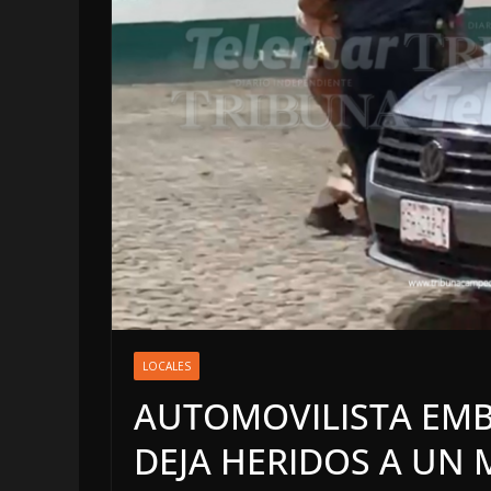
LOCALES
OPINIÓN
LOCALES
INCANSABLE 
AUTOMOVILISTA EMBI
5 agosto, 2026
DEJA HERIDOS A UN 