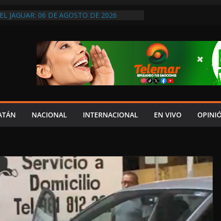
EL JAGUAR: 06 DE AGOSTO DE 2026
NTO ENTREGA EL DOCUMENTO DEL V
YDA AL CONGRESO
DOS
REVIO AVISO, SEDUMOP CIERRA TRAMO DE
A AVENIDA OBREGÓN Y CAUSA CAOS VIAL;
AUCIONES!
A EN POMUCH, HECELCHAKÁN; ¿Y LA
 PRESUMEN LAYDA Y MARCELA?
ATÁN
NACIONAL
INTERNACIONAL
EN VIVO
OPINI