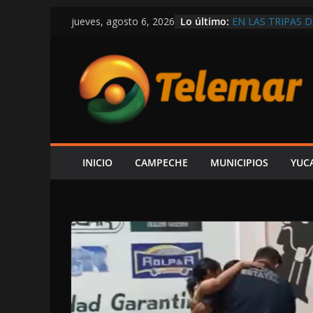
Saltar
Lo último:
EN LAS TRIPAS D
jueves, agosto 6, 2026
al
VÍCTOR SARMIE
INFORME DE LA
contenido
LUJOS SUBSIDIA
OTRA VEZ SIN P
UN CARRIL EN L
¡TOME SUS PREC
BALEAN UNA CAS
SEGURIDAD QUE
INICIO
CAMPECHE
MUNICIPIOS
YUC