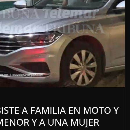
LOCALES
OPINIÓN
ACOSO
LUJOS SUBSIDIADOS
STE A FAMILIA EN MOTO Y
6 agosto, 2026
MENOR Y A UNA MUJER