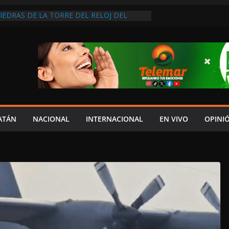
PIEDRAS DE LA TORRE DEL RELOJ DEL
 FRANCISCO Y LA ACORDONAN POR
APSO
VEEDORES INMOVILIZAN CAMIÓN EN
INCUMPLIMIENTO DE ACUERDOS DE
ESA NO ACTÚA DE BUENA FE”
RMÓ NI EL 10% DE ACCIONES QUE
PRESUPUESTO, MIENTRAS CAEN EL
INDICADORES ECONÓMICOS: SALIM
 IMPORTAN LOS LLAMADOS DEL PALACIO
 MORENA A SER CONGRUENTE CON LA
ATÁN
NACIONAL
INTERNACIONAL
EN VIVO
OPINI
 AL PODER JUDICIAL DE CAMPECHE;
NAL DE GOBERNARTE LO UBICA EN EL