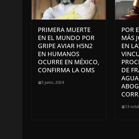
PRIMERA MUERTE
POR E
EN EL MUNDO POR
MÁS 
GRIPE AVIAR H5N2
EN L
EN HUMANOS
VINC
OCURRE EN MÉXICO,
PROC
CONFIRMA LA OMS
DE F
AGUAS
5 junio, 2024
ABOG
CORR
13 octu