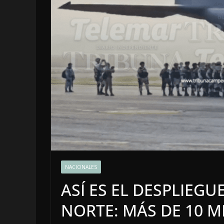
LOCALES
OPINI
NACIONALES
LUJOS S
ASÍ ES EL DESPLIEGU
6 agosto, 2026
NORTE: MÁS DE 10 M