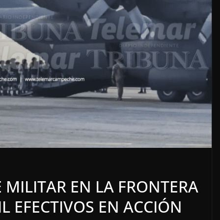
ÓN
LOCALES
OPINIÓN
UBSIDIADOS
TOP TEN DEL REPU
E MILITAR EN LA FRONTERA
7 agosto, 2026
IL EFECTIVOS EN ACCIÓN