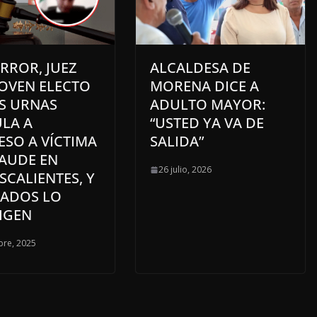
RROR, JUEZ
ALCALDESA DE
JOVEN ELECTO
MORENA DICE A
AS URNAS
ADULTO MAYOR:
ULA A
“USTED YA VA DE
ESO A VÍCTIMA
SALIDA”
RAUDE EN
26 julio, 2026
CALIENTES, Y
ADOS LO
IGEN
bre, 2025