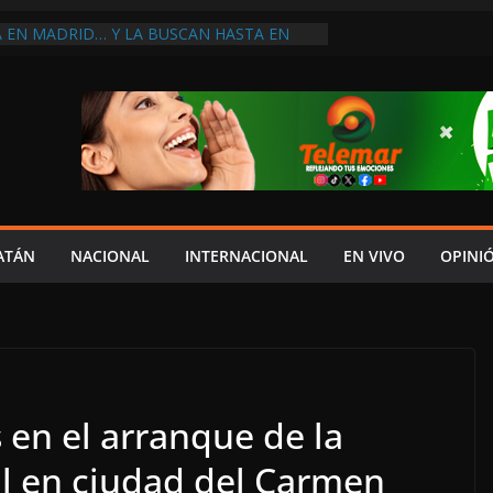
A EN MADRID… Y LA BUSCAN HASTA EN
NES POSTALES POR CRISIS FINANCIERA EN
A EN UNA DE LAS CADENAS DE ARTÍCULOS
RANDES DE EUROPA: MARCEL CARRILLO
 SU PEOR MOMENTO: PAN; LA ECONOMÍA
CESO, CRECE LA INSEGURIDAD, NO HAY
S CRÍTICOS SON CENSURADOS
L MITO
PERDER EL TIEMPO”; INFRAESTRUCTURA
OBSOLETA Y URGE MODERNIZARLA:
ATÁN
NACIONAL
INTERNACIONAL
EN VIVO
OPINI
M ARANDA
en el arranque de la
l en ciudad del Carmen