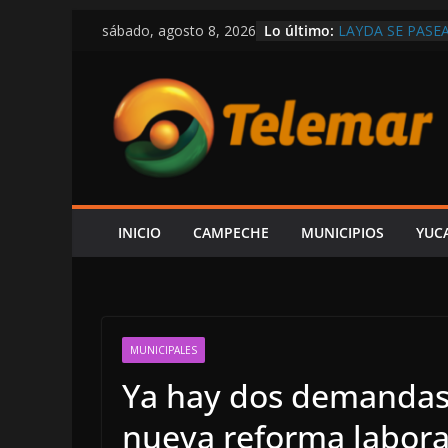
Saltar
Lo último:
LAYDA SE PASE
sábado, agosto 8, 2026
al
POSTES Y BUZO
CAMPECHE
contenido
CAPTAN A LAYD
DE LUJO MÁS G
VIVE CAMPECHE
ESTÁ EN RETRO
OBRAS Y MEDIO
SE DERRUMBA E
DENUNCIAR ES 
DE LA CFE ES 
INICIO
CAMPECHE
MUNICIPIOS
YUC
ALCALDE HIRA
MUNICIPALES
Ya hay dos demandas 
nueva reforma labora