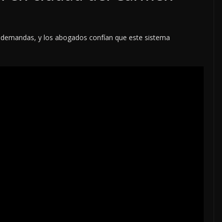
2 demandas, y los abogados confían que este sistema
nto
OPINIÓN
SE DERRUMBA EL MITO
7 agosto, 2026