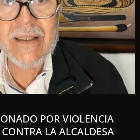
LOCALES
OPINIÓN
LE ACOSO
LUJOS SUBSIDIADO
ONADO POR VIOLENCIA
6 agosto, 2026
O CONTRA LA ALCALDESA