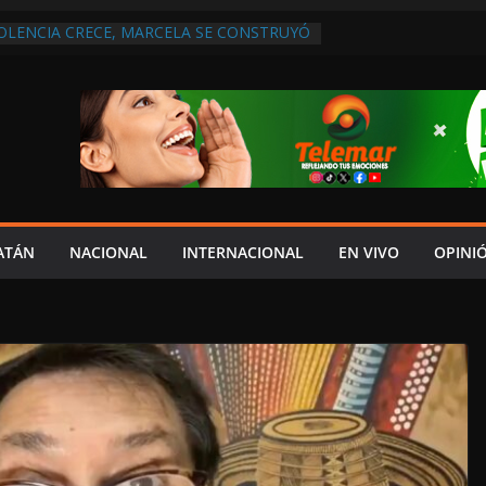
IOLENCIA CRECE, MARCELA SE CONSTRUYÓ
S EN SAN LORENZO
A ATENDER INSEGURIDAD, FORTALECER LA
ENERAR EMPLEOS
A NO PAGA A PROVEEDORES, PEMEX LA
ONTRATO
 QUE HAY UN PROYECTO PARA
TRO CULTURAL MULTIFUNCIONAL EN EL
ECH
 AUTORIZACIÓN MÉDICA PARA FIJAR
PRESUNTO RESPONSABLE DEL ACCIDENTE
ATÁN
NACIONAL
INTERNACIONAL
EN VIVO
OPINI