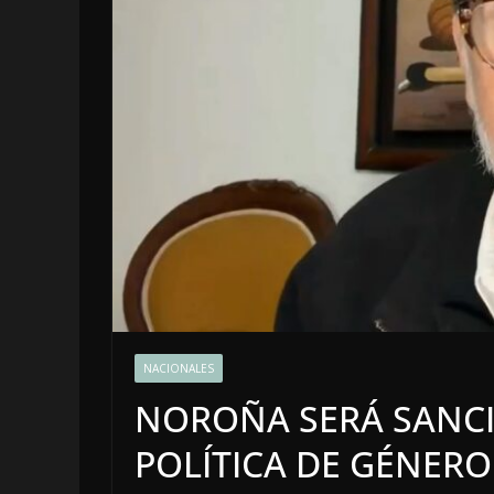
LOCALES
OPINIÓN
NACIONALES
INCANSAB
NOROÑA SERÁ SANCI
5 agosto, 2026
POLÍTICA DE GÉNER