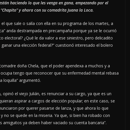
 están haciendo lo que les venga en gana, empezando por el
 “Chapito” y ahora con su comadrita Juana la Loca.
l que sale o salía con ella en su programa de los martes, a
ca” anda destrampada en precampaña porque ya se le ocurrió
to electoral? ¿Qué le da valor a ese siniestro, pero delicadito
 ganar una elección federal?” cuestionó interesado el bolero
u comadre doña Chela, que el poder apendexa a muchos y a
os ocupa tengo que reconocer que su enfermedad mental rebasa
na loquilla” argumentó.
 opinó el viejo Julián, es renunciar a su cargo, ya que es un
quieran aspirar a cargos de elección popular; en este caso, se
enunciaron por querer pasarse de lanza, y que ahora lo que
y no se quede en la miseria. Ya que, si bien ha robado con
us amiguitos ya deben haber vaciado su cuenta bancaria”.