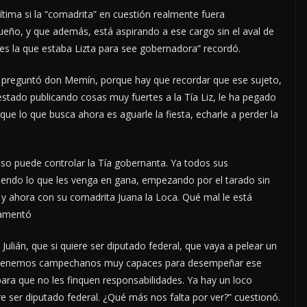
gítima si la “comadrita” en cuestión realmente fuera
o, y que además, está aspirando a ese cargo sin el aval de
a es la que estaba Lizta para see gobernadora” recordó.
, preguntó don Memín, porque hay que recordar que ese sujeto,
ha estado publicando cosas muy fuertes a la Tía Liz, le ha pegado
ue lo que busca ahora es aguarle la fiesta, echarle a perder la
eso puede controlar la Tía gobernanta. Ya todos sus
ciendo lo que les venga en gana, empezando por el tarado sin
 y ahora con su comadrita Juana la Loca. Qué mal le está
lamentó
 Julián, que si quiere ser diputado federal, que vaya a pelear un
ros tenemos campechanos muy capaces para desempeñar ese
ra que no les finquen responsabilidades. Ya hay un loco
e ser diputado federal. ¿Qué más nos falta por ver?” cuestionó.