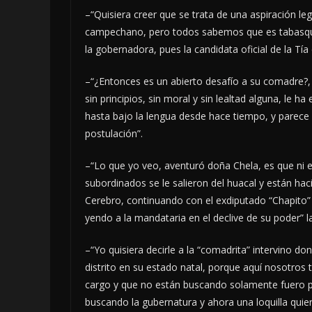
–“Quisiera creer que se trata de una aspiración le
campechano, pero todos sabemos que es tabasqueñ
la gobernadora, pues la candidata oficial de la Tí
–“¿Entonces es un abierto desafío a su comadre?
sin principios, sin moral y sin lealtad alguna, le 
hasta bajo la lengua desde hace tiempo, y parece q
postulación”.
–“Lo que yo veo, aventuró doña Chela, es que ni 
subordinados se le salieron del huacal y están ha
Cerebro, continuando con el exdiputado “Chapito”
yendo a la mandataria en el declive de su poder” 
–“Yo quisiera decirle a la “comadrita” intervino don
distrito en su estado natal, porque aquí nosot
cargo y que no están buscando solamente fuero pa
buscando la gubernatura y ahora una loquilla quier