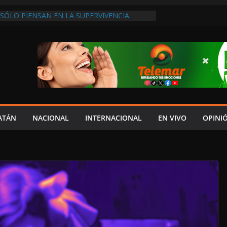
SÓLO PIENSAN EN LA SUPERVIVENCIA:
GOBIERNO DEBE APOYARLOS PARA QUE
EREN EMPLEOS
XIGEN REHABILITAR EL CAMINO #LA
ISIÓN DEL NORTE
 ANUALES A CAMPAMENTOS TORTUGUEROS,
DE LAYDA SE “LEVANTA LA CORBATA” PARA
 APOYA A LA ECOLOGÍA: COSGAYA
EDES: ISLA AGUADA ES PUEBLO MÁGICO…
DE VERGÜENZA!
AIDOPSIQUIATRAS EN CAMPECHE Y NADIE
ATÁN
NACIONAL
INTERNACIONAL
EN VIVO
OPINI
ERE VENIR: VERÓNICA PERAZA