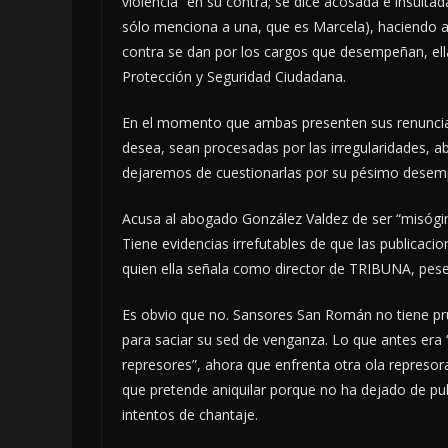
violencia” en su contra; se dice acosada e insulta
sólo menciona a una, que es Marcela), haciendo a 
contra se dan por los cargos que desempeñan, el
Protección y Seguridad Ciudadana.
En el momento que ambas presenten sus renuncias
desea, sean procesadas por las irregularidades, 
dejaremos de cuestionarlas por su pésimo desem
Acusa al abogado González Valdez de ser “misógino
Tiene evidencias irrefutables de que las publicaci
quien ella señala como director de TRIBUNA, pese 
Es obvio que no. Sansores San Román no tiene pru
para saciar su sed de venganza. Lo que antes era
represores”, ahora que enfrenta otra ola represor
que pretende aniquilar porque no ha dejado de pu
intentos de chantaje.