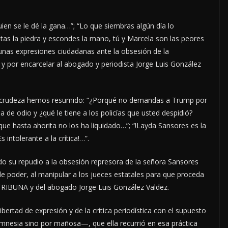
quien se le dé la gana…”; “Lo que siembras algún día lo
tas la piedra y escondes la mano, tú y Marcela son las peores
nas expresiones ciudadanas ante la obsesión de la
 por encarcelar al abogado y periodista Jorge Luis González
su crudeza hemos resumido: “¿Porqué no demandas a Trump por
la de odio y ¿qué le tiene a los policías que usted despidió?
que hasta ahorita no los ha liquidado…”; “!Layda Sansores es la
Es intolerante a la crítica!…”.
o su repudio a la obsesión represora de la señora Sansores
 poder, al manipular a los jueces estatales para que proceda
 TRIBUNA y del abogado Jorge Luis González Valdez.
ibertad de expresión y de la crítica periodística con el supuesto
 amnesia sino por mañosa—, que ella recurrió en esa práctica