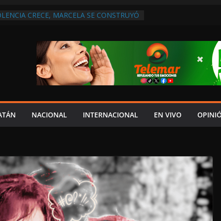
OLENCIA CRECE, MARCELA SE CONSTRUYÓ
S EN SAN LORENZO
 ATENDER INSEGURIDAD, FORTALECER LA
NERAR EMPLEOS
A NO PAGA A PROVEEDORES, PEMEX LA
NTRATO
 QUE HAY UN PROYECTO PARA
TRO CULTURAL MULTIFUNCIONAL EN EL
CH
 AUTORIZACIÓN MÉDICA PARA FIJAR
PRESUNTO RESPONSABLE DEL ACCIDENTE
ATÁN
NACIONAL
INTERNACIONAL
EN VIVO
OPINI