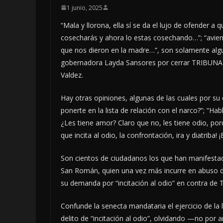
1 junio, 2025
“Mala y llorona, ella sí se da el lujo de ofender a 
cosecharás y ahora lo estas cosechando…”; “avien
que nos dieron en la madre…”, son solamente algu
gobernadora Layda Sansores por cerrar TRIBUNA y
Valdez.
Hay otras opiniones, algunas de las cuales por 
ponerte en la lista de relación con el narco?”; “Hab
¿Les tiene amor? Claro que no, les tiene odio, por
que incita al odio, la confrontación, ira y diatriba! ¡
Son cientos de ciudadanos los que han manifestad
San Román, quien una vez más incurre en abuso de
su demanda por “incitación al odio” en contra de
Confunde la senecta mandataria el ejercicio de la l
delito de “incitación al odio”, olvidando —no por