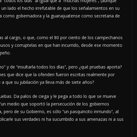
da “todos los días” al igual que a “muchas mujeres”, (aunque
un lado el hecho irrefutable de que los señalamientos en su
la como gobernadora y la guanajuatense como secretaria de
 al cargo, o que, como el 80 por ciento de los campechanos
abusos y corruptelas en que han incurrido, desde ese momento
peño.
” y de “insultarla todos los días”, pero ¿qué pruebas aporta?
ones que dice que la ofenden fueron escritas realmente por
a que su jubilación ya lleva más de siete años?
ebas. Da palos de ciega y le pega a todo lo que se mueve
 “un medio que soportó la persecución de los gobiernos
a, pero de su Gobierno, es sólo “un pasquincito inmundo”, al
blicarle sus verdades ni ha sucumbido a sus amenazas ni a sus