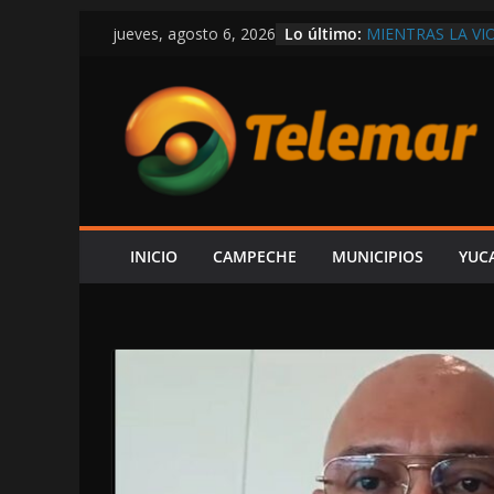
Saltar
Lo último:
MIENTRAS LA VI
jueves, agosto 6, 2026
al
DEPARTAMENTO
EXIGEN A LAYDA
contenido
ECONOMÍA Y GE
AUNQUE PROTEX
PREMIA CON CO
CONFIRMA REHN
CONSTRUIR CEN
FORO AH KIM PE
ESPERA ALCUDIA
AUDIENCIA AL 
INICIO
CAMPECHE
MUNICIPIOS
YUC
EN LA COSTERA