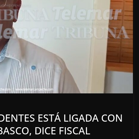
LOCALES
OPINIÓN
E ACOSO
LUJOS SUBSIDIADOS
DENTES ESTÁ LIGADA CON
6 agosto, 2026
ASCO, DICE FISCAL