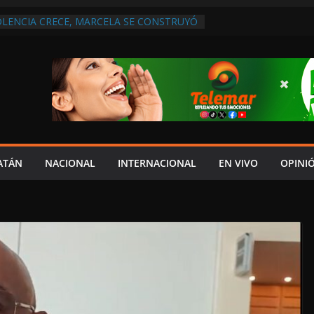
OLENCIA CRECE, MARCELA SE CONSTRUYÓ
S EN SAN LORENZO
 ATENDER INSEGURIDAD, FORTALECER LA
NERAR EMPLEOS
A NO PAGA A PROVEEDORES, PEMEX LA
NTRATO
 QUE HAY UN PROYECTO PARA
TRO CULTURAL MULTIFUNCIONAL EN EL
CH
 AUTORIZACIÓN MÉDICA PARA FIJAR
PRESUNTO RESPONSABLE DEL ACCIDENTE
ATÁN
NACIONAL
INTERNACIONAL
EN VIVO
OPINI