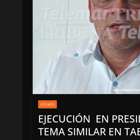
LOCALES
OPINIÓN
LOCALES
INCANSABL
EJECUCIÓN EN PRESI
5 agosto, 2026
TEMA SIMILAR EN TAB