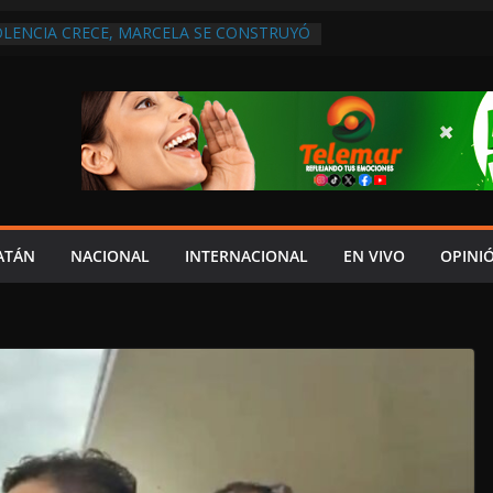
OLENCIA CRECE, MARCELA SE CONSTRUYÓ
S EN SAN LORENZO
 ATENDER INSEGURIDAD, FORTALECER LA
NERAR EMPLEOS
A NO PAGA A PROVEEDORES, PEMEX LA
NTRATO
 QUE HAY UN PROYECTO PARA
TRO CULTURAL MULTIFUNCIONAL EN EL
CH
 AUTORIZACIÓN MÉDICA PARA FIJAR
PRESUNTO RESPONSABLE DEL ACCIDENTE
ATÁN
NACIONAL
INTERNACIONAL
EN VIVO
OPINI