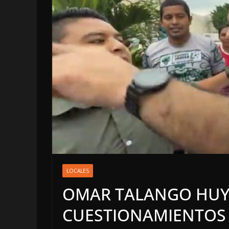
LOCALES
LOCALES
INCA
OMAR TALANGO HUY
5 agosto,
CUESTIONAMIENTOS 