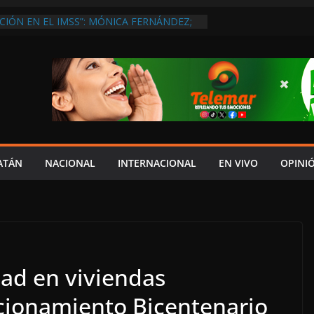
CIÓN EN EL IMSS”: MÓNICA FERNÁNDEZ;
SUERO ESPERA RECOSTADA EN SILLAS POR
LLAS
PERDER EL TIEMPO”; INFRAESTRUCTURA
OBSOLETA Y URGE MODERNIZARLA:
M ARANDA
A EN MADRID… Y LA BUSCAN HASTA EN
ES POSTALES POR CRISIS FINANCIERA EN
H DESAFÍA LA LEY ELECTORAL Y LAS
ENA AL IMPULSAR A PABLO GUTIÉRREZ
ATÁN
NACIONAL
INTERNACIONAL
EN VIVO
OPINI
SUBSIDIO DE MAÍZ A 14 PRODUCTORES
UNCIA EL COMISARIO
ad en viviendas
ccionamiento Bicentenario