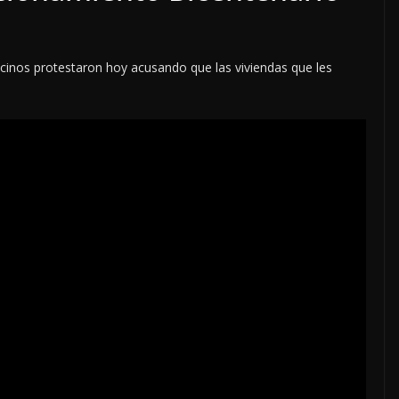
ecinos protestaron hoy acusando que las viviendas que les
LOCALES
OPINIÓN
DIADOS
TOP TEN DEL REPUDIO
7 agosto, 2026