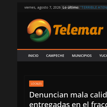
Saltar
Lo último:
“TERRIBLE ATEN
viernes, agosto 7, 2026
al
PACIENTE CON 
FALTA DE CAMI
contenido
DENUNCIAR ES 
DE LA CFE ES 
ALCALDE HIRA
LAYDA SE PASE
POSTES Y BUZON
CAMPECHE
EL ALCALDE RAT
REGLAS DE MOR
INICIO
CAMPECHE
MUNICIPIOS
YUC
AÚN NO PAGAN 
DE KATAB, DEN
LOCALES
Denuncian mala calid
entregadas en el fra