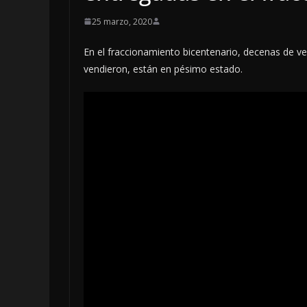
25 marzo, 2020
En el fraccionamiento bicentenario, decenas de v
vendieron, están en pésimo estado.
LOCALES
OPINIÓN
LUJOS SUBSI
6 agosto, 2026