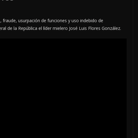
to, fraude, usurpación de funciones y uso indebido de
l de la República el líder mielero José Luis Flores González.
LOCALES
OPINIÓN
ACOSO
LUJOS SUBSIDIADOS
6 agosto, 2026