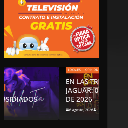
LOCALES
OPINIÓN
EN LAS TRIPAS DEL
JAGUAR: 06 DE AGOSTO
OPINIÓN
DE 2026
LUST
6 agosto, 2026
5 agost