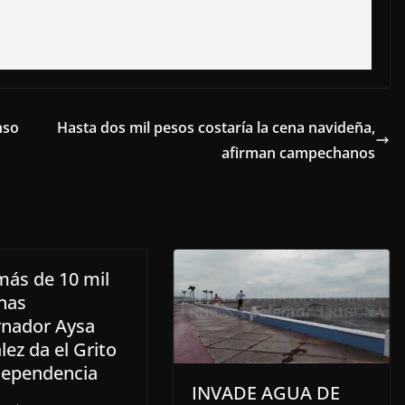
nso
Hasta dos mil pesos costaría la cena navideña,
afirman campechanos
más de 10 mil
nas
nador Aysa
ez da el Grito
dependencia
INVADE AGUA DE