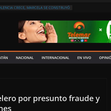
OLENCIA CRECE, MARCELA SE CONSTRUYÓ
S EN SAN LORENZO
 ATENDER INSEGURIDAD, FORTALECER LA
NERAR EMPLEOS
A NO PAGA A PROVEEDORES, PEMEX LA
NTRATO
 QUE HAY UN PROYECTO PARA
TRO CULTURAL MULTIFUNCIONAL EN EL
CH
 AUTORIZACIÓN MÉDICA PARA FIJAR
PRESUNTO RESPONSABLE DEL ACCIDENTE
ATÁN
NACIONAL
INTERNACIONAL
EN VIVO
OPINI
lero por presunto fraude y
nes