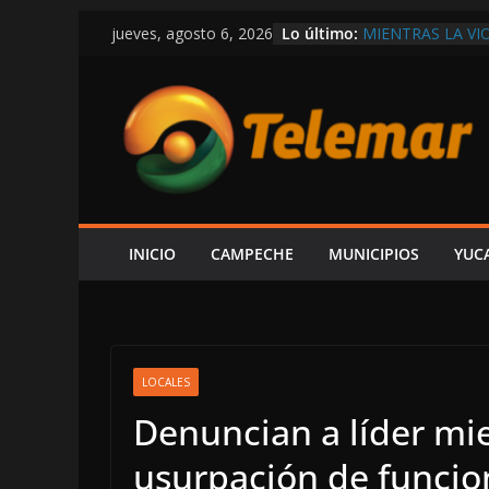
Saltar
Lo último:
MIENTRAS LA VI
jueves, agosto 6, 2026
al
DEPARTAMENTO
EXIGEN A LAYDA
contenido
ECONOMÍA Y GE
AUNQUE PROTEX
PREMIA CON CO
CONFIRMA REHN
CONSTRUIR CEN
FORO AH KIM PE
ESPERA ALCUDIA
AUDIENCIA AL 
INICIO
CAMPECHE
MUNICIPIOS
YUC
EN LA COSTERA
LOCALES
Denuncian a líder mie
usurpación de funcio