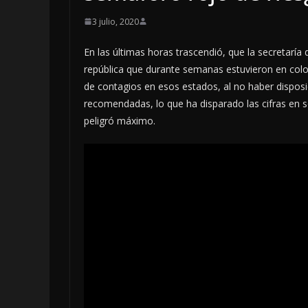
3 julio, 2020
En las últimas horas trascendió, que la secretaría
república que durante semanas estuvieron en color
de contagios en esos estados, al no haber disposi
recomendadas, lo que ha disparado las cifras en so
peligró máximo.
LOCALES
OPINIÓN
INFORME ELEC
4 agosto, 2026