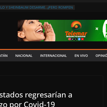
MLO Y SHEINBAUM DESARME…¡PERO ROMPEN
OMPRA DE ARMAS AL EXTRANJERO!:
CONTRA LA CORRUPCIÓN
BA DISCURSO DE LAYDA AL REVELAR QUE
GISTRA LA PEOR CAÍDA DE
ONES DEL PAÍS, POR PÉSIMA RECAUDACIÓN
E INFLUENCIAS POLÍTICAS EN
ÓN POR TRAGEDIA EN LA AVENIDA COSTERA;
ACITADO ASUME CULPA DEL HIJO?
BOLES SOBRE LA CARRETERA LIBRE
ATÁN
NACIONAL
INTERNACIONAL
EN VIVO
OPINI
EYBAPLAYA
CLO PAZ FRACASO DE LAYDA EN SEGURIDAD;
ME DEJÓ MUCHO QUE DESEAR”
stados regresarían a
go por Covid-19