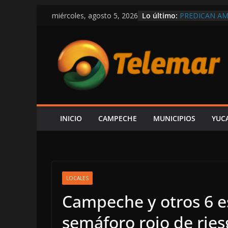
Saltar
Lo último:
PREDICAN A
miércoles, agosto 5, 2026
al
RÉCORD EN C
MEXICANOS 
contenido
SHCP DERRUM
CAMPECHE RE
PARTICIPACI
DEL ISR
SOSPECHAS D
INVESTIGACI
¿PAPÁ INCAP
CAEN DOS ÁR
INICIO
CAMPECHE
MUNICIPIOS
YUC
CAMPECHE-S
EXHIBE ACIS
“SU V INFOR
LOCALES
Campeche y otros 6 e
semáforo rojo de ries