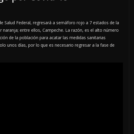
 de Salud Federal, regresará a semáforo rojo a 7 estados de la
 naranja; entre ellos, Campeche. La razón, es el alto número
ción de la población para acatar las medidas sanitarias
lo unos días, por lo que es necesario regresar a la fase de
LOCALES
OPINIÓN
TORERO
INCANSABLE ACOSO
5 agosto, 2026