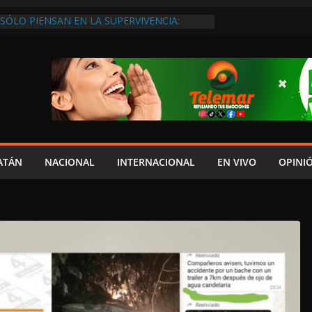
SÓLO PIENSAN EN LA SUPERVIVENCIA:
GOBIERNO DEBE APOYARLOS PARA QUE
EREN EMPLEOS
XIGEN REHABILITAR EL CAMINO #LA
ISIÓN DEL NORTE
 ANUALES A CAMPAMENTOS TORTUGUEROS,
DE LAYDA SE “LEVANTA LA CORBATA” PARA
 APOYA A LA ECOLOGÍA: COSGAYA
EDES: ISLA AGUADA ES PUEBLO MÁGICO…
DE VERGÜENZA!
AIDOPSIQUIATRAS EN CAMPECHE Y NADIE
ATÁN
NACIONAL
INTERNACIONAL
EN VIVO
OPINI
ERE VENIR: VERÓNICA PERAZA