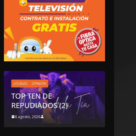
NACIONALES
OPINIÓN
“NO VIVIMOS BUENOS
TIEMPOS PARA LA
LIBERTAD DE EXPRESIÓN
NI PARA LA
DEMOCRACIA EN
MÉXICO”: LUIS
CÁRDENAS; SE DESPIDIÓ
DE MVS
8 agosto, 2026