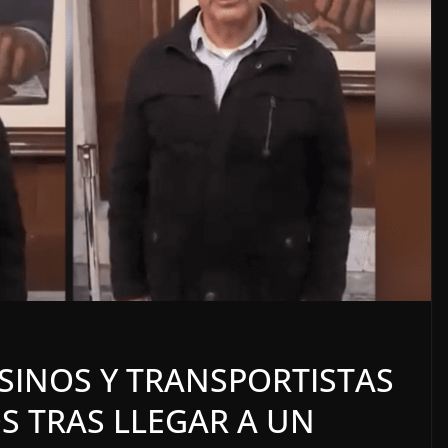
LOCALES
OPINIÓN
ADOS
TOP TEN DEL REPUDIO
ESINOS Y TRANSPORTISTAS
7 agosto, 2026
 TRAS LLEGAR A UN