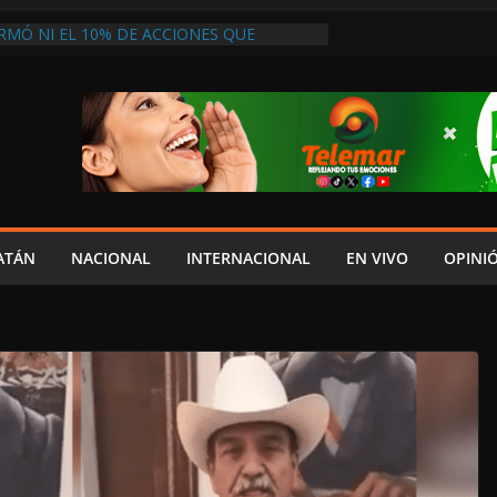
RMÓ NI EL 10% DE ACCIONES QUE
PRESUPUESTO, MIENTRAS CAEN EL
INDICADORES ECONÓMICOS: SALIM
 ACATECO DE OSORIO EN PUEBLA
LDESA MORENISTA Y EXIGEN SU
E MANDATO
 UNA OPORTUNIDAD DE VIVIR”: MADRE
AS EN ATENCIÓN DEL IMSS TRAS PERDER
GE CARPETA DE INVESTIGACIÓN POR
SABANCUY
ATÁN
NACIONAL
INTERNACIONAL
EN VIVO
OPINI
VEEDORES INMOVILIZAN CAMIÓN EN
INCUMPLIMIENTO DE ACUERDOS DE
ESA NO ACTÚA DE BUENA FE”