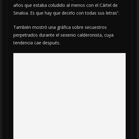
años que estaba coludido al menos con el Cártel de
Sinaloa. Es que hay que decirlo con todas sus letras”.
También mostró una gráfica sobre secuestros
perpetrados durante el sexenio calderonista, cuya
tendencia cae después.