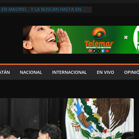
A EN MADRID… Y LA BUSCAN HASTA EN
ES POSTALES POR CRISIS FINANCIERA EN
A EN UNA DE LAS CADENAS DE ARTÍCULOS
RANDES DE EUROPA: MARCEL CARRILLO
 SU PEOR MOMENTO: PAN; LA ECONOMÍA
ESO, CRECE LA INSEGURIDAD, NO HAY
S CRÍTICOS SON CENSURADOS
L MITO
PERDER EL TIEMPO”; INFRAESTRUCTURA
OBSOLETA Y URGE MODERNIZARLA:
ATÁN
NACIONAL
INTERNACIONAL
EN VIVO
OPINI
M ARANDA