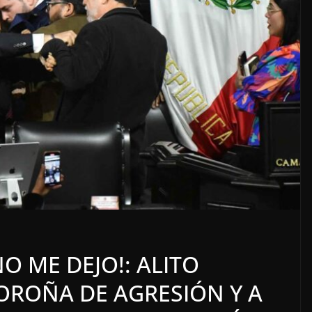
imiento
OPINIÓN
oso
SE DERRUMBA EL 
O ME DEJO!: ALITO
7 agosto, 2026
ROÑA DE AGRESIÓN Y A