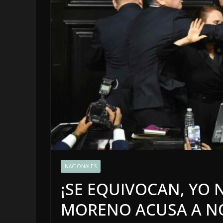
OPINIÓN
Enriquec
NACIONALES
sospech
¡SE EQUIVOCAN, YO N
6 agosto, 2026
MORENO ACUSA A NO