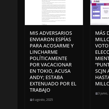
MIS ADVERSARIOS
MÁS D
ENVIARON ESPÍAS
MILL
PARA ACOSARME Y
VOTO
LINCHARME
ELECC
POLÍTICAMENTE
MIENT
POR VACACIONAR
“PUNT
EN TOKIO, ACUSA
SCJN
ANDY; ESTABA
HAST
EXTENUADO POR EL
MILLO
TRABAJO
3 junio,
6 agosto, 2025