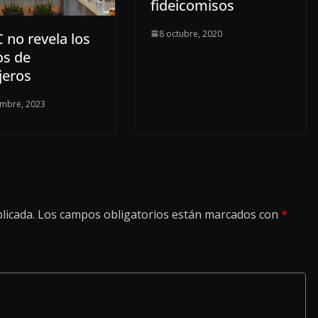
fideicomisos
8 octubre, 2020
C no revela los
os de
jeros
embre, 2023
licada.
Los campos obligatorios están marcados con
*