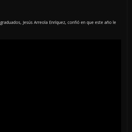
stgraduados, Jesús Arreola Enríquez, confió en que este año le
LOCALES
OPINIÓN
PAS DEL
EN LAS TRIPAS DEL
6 DE AGOSTO
JAGUAR: 07 DE AGOS
DE 2026
7 agosto, 2026