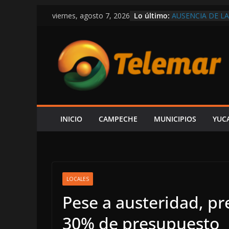
Saltar
Lo último:
AUSENCIA DE LA
viernes, agosto 7, 2026
al
UNA FALTA DE 
“YA SE LE HIZO
contenido
COMUNIDAD IM
CAMPECHE LLEG
LAMENTA PAUL A
EL ESTADO; “VE
DE MEDICINAS Y
MOVIMIENTO CI
POR ACTOS ANT
ORIGEN DE REC
INICIO
CAMPECHE
MUNICIPIOS
YUC
HABITANTES DE
OBLIGARLO A F
SUBINTENDENT
LOCALES
Pese a austeridad, p
30% de presupuesto