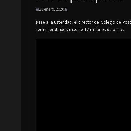
26 enero, 2020
Pese a la usteridad, el director del Colegio de Po
serán aprobados más de 17 millones de pesos.
LOCALES
OPINIÓN
EN LAS TRI
JAGUAR: 0
DE 2026
6 agosto, 2026