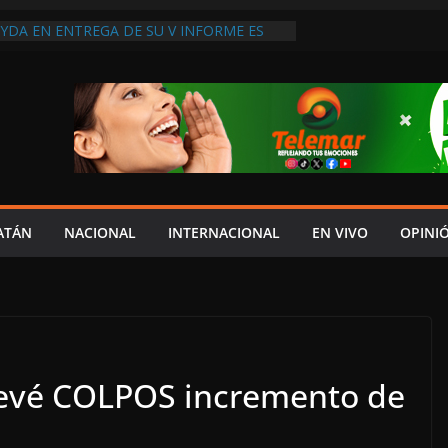
YDA EN ENTREGA DE SU V INFORME ES
RESPETO AL CONGRESO: IGNACIO MUÑOZ;
 COSTUMBRE”
PARABLE DEL AYUNTAMIENTO DE
A A SAN AGUSTÍN OLÁ
RCE EL PÉSIMO SERVICIO DE SALUD EN
CINOS DE LA LEOVIGILDO ACUSAN FALTA
 DE ATENCIÓN”
UDADANO DENUNCIA A “ANDY” LÓPEZ
ICIPADOS DE CAMPAÑA; EXIGE REVISAR
URSOS UTILIZADOS
ATÁN
NACIONAL
INTERNACIONAL
EN VIVO
OPINI
 CENTENARIO DOBLEGAN A LA CFE AL
IRMAR MINUTA, LIBERAN A
E Y LEVANTAN BLOQUEO CARRETERO
revé COLPOS incremento de