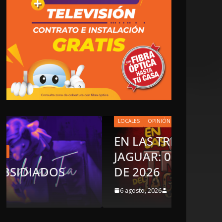
LOCALES
OPINIÓN
EN LAS TRIPAS DEL
JAGUAR: 06 DE AGOSTO
OPINI
DE 2026
LU
6 agosto, 2026
5 ago