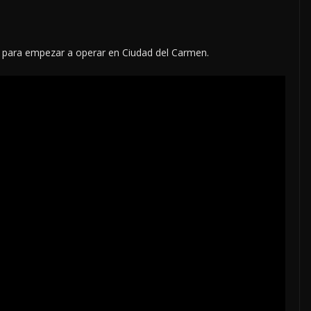
a para empezar a operar en Ciudad del Carmen.
LOCALES
OPINIÓN
E ACOSO
LUJOS SUBSIDIADOS
6 agosto, 2026