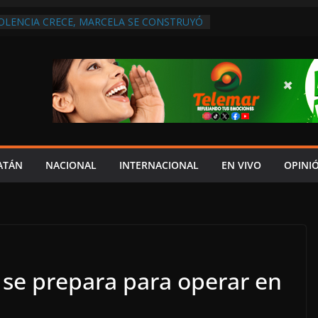
IOLENCIA CRECE, MARCELA SE CONSTRUYÓ
S EN SAN LORENZO
A ATENDER INSEGURIDAD, FORTALECER LA
ENERAR EMPLEOS
A NO PAGA A PROVEEDORES, PEMEX LA
ONTRATO
 QUE HAY UN PROYECTO PARA
TRO CULTURAL MULTIFUNCIONAL EN EL
ECH
 AUTORIZACIÓN MÉDICA PARA FIJAR
PRESUNTO RESPONSABLE DEL ACCIDENTE
ATÁN
NACIONAL
INTERNACIONAL
EN VIVO
OPINI
 se prepara para operar en