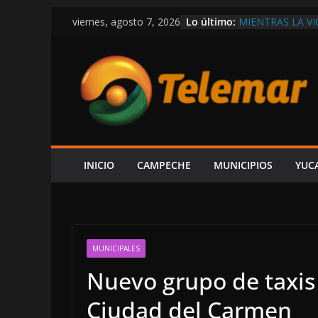
Saltar
Lo último:
MIENTRAS LA V
viernes, agosto 7, 2026
al
DEPARTAMENTO
EXIGEN A LAYD
contenido
ECONOMÍA Y G
AUNQUE PROTEX
PREMIA CON C
CONFIRMA REHN
CONSTRUIR CEN
FORO AH KIM P
ESPERA ALCUDIA
AUDIENCIA AL 
INICIO
CAMPECHE
MUNICIPIOS
YUC
EN LA COSTERA
MUNICIPALES
Nuevo grupo de taxis
Ciudad del Carmen