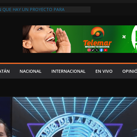
 QUE HAY UN PROYECTO PARA
TRO CULTURAL MULTIFUNCIONAL EN EL
ECH
 AUTORIZACIÓN MÉDICA PARA FIJAR
PRESUNTO RESPONSABLE DEL ACCIDENTE
DEL JAGUAR: 07 DE AGOSTO DE 2026
A ATENDER INSEGURIDAD, FORTALECER LA
ENERAR EMPLEOS
A NO PAGA A PROVEEDORES, PEMEX LA
ONTRATO
ATÁN
NACIONAL
INTERNACIONAL
EN VIVO
OPINI