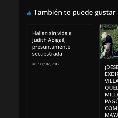
También te puede gustar
Hallan sin vida a
Judith Abigail,
presuntamente
secuestrada
17 agosto, 2019
¡DES
EXD
VILL
QUED
MILL
PAGÓ
COM
MAY