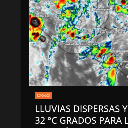
LOCALES
OPINI
EN LAS T
JAGUAR:
LOCALES
DE 2026
LLUVIAS DISPERSAS 
8 agosto, 2026
32 °C GRADOS PARA 