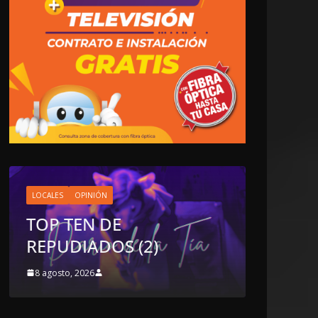
NACIONALES
OPINIÓN
“NO VIVIMOS BUENOS
TIEMPOS PARA LA
LIBERTAD DE EXPRESIÓN
NI PARA LA
DEMOCRACIA EN
MÉXICO”: LUIS
CÁRDENAS; SE DESPIDIÓ
DE MVS
8 agosto, 2026