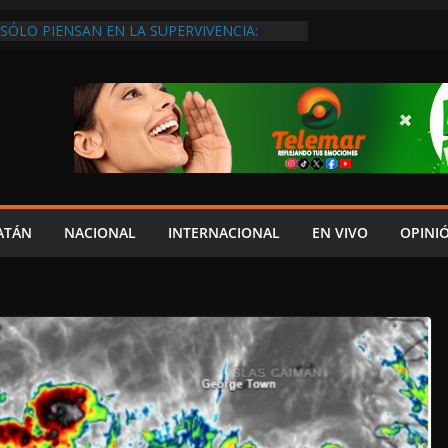
SÓLO PIENSAN EN LA SUPERVIVENCIA:
GOBIERNO DEBE APOYARLOS PARA QUE
EREN EMPLEOS
XIGEN REHABILITAR EL CAMINO #LA
ISIÓN DEL NORTE
 ANUALES A CAMPAMENTOS TORTUGUEROS,
DE LAYDA SE “LEVANTA LA CORBATA” PARA
 APOYA A LA ECOLOGÍA: COSGAYA
EDES: ISLA AGUADA ES PUEBLO MÁGICO…
DE VERGÜENZA!
AIDOPSIQUIATRAS EN CAMPECHE Y NADIE
ATÁN
NACIONAL
INTERNACIONAL
EN VIVO
OPINI
ERE VENIR: VERÓNICA PERAZA