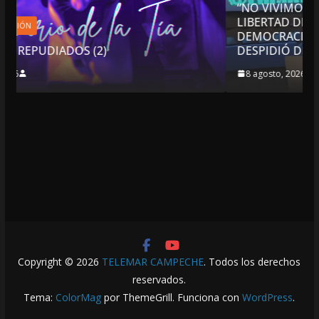
“NO VIVIMOS BUENOS TIEMPOS PARA LA
LIBERTAD DE EXPRESIÓN NI PARA LA
DEMOCRACIA EN MÉXICO”: LUIS CÁRDENAS; SE
DESPIDIÓ DE MVS
8 agosto, 2026
Copyright © 2026
TELEMAR CAMPECHE
. Todos los derechos
reservados.
Tema:
ColorMag
por ThemeGrill. Funciona con
WordPress
.