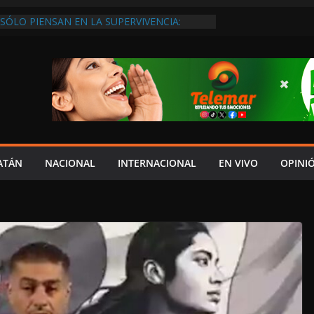
SÓLO PIENSAN EN LA SUPERVIVENCIA:
GOBIERNO DEBE APOYARLOS PARA QUE
EREN EMPLEOS
XIGEN REHABILITAR EL CAMINO #LA
ISIÓN DEL NORTE
 ANUALES A CAMPAMENTOS TORTUGUEROS,
DE LAYDA SE “LEVANTA LA CORBATA” PARA
 APOYA A LA ECOLOGÍA: COSGAYA
EDES: ISLA AGUADA ES PUEBLO MÁGICO…
DE VERGÜENZA!
AIDOPSIQUIATRAS EN CAMPECHE Y NADIE
ATÁN
NACIONAL
INTERNACIONAL
EN VIVO
OPINI
ERE VENIR: VERÓNICA PERAZA