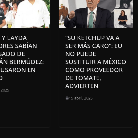
 Y LAYDA
“SU KETCHUP VA A
ORES SABÍAN
SER MÁS CARO”: EU
ASADO DE
NO PUEDE
ÁN BERMÚDEZ:
SUSTITUIR A MÉXICO
CUSARON EN
COMO PROVEEDOR
0
DE TOMATE,
ADVIERTEN
, 2025
15 abril, 2025