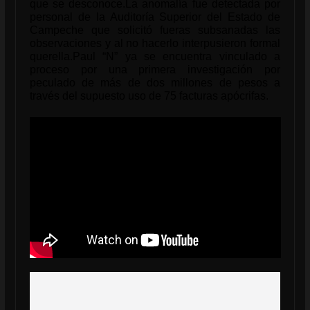
que se desconoce.La anomalía fue detectada por
personal de la Auditoría Superior del Estado de
Campeche que solicitó fueras subsanadas las
observaciones y al no hacerlo interpusieron formal
querella.
Paul “N” ya se encuentra vinculado a
proceso por una primera investigación por
peculado de más de dos millones de pesos a
través del supuesto uso de 75 facturas apócrifas.