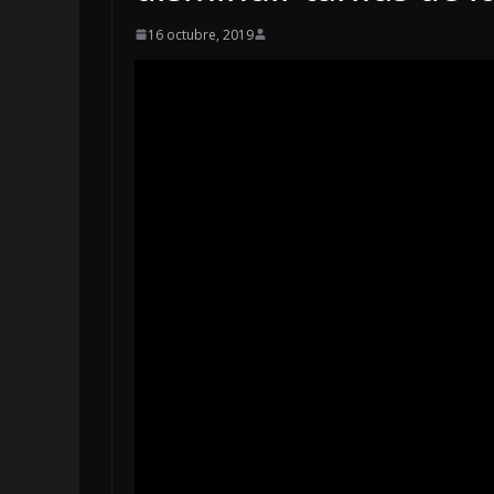
16 octubre, 2019
OPINIÓN
Enriquecimie
sospechoso
6 agosto, 2026