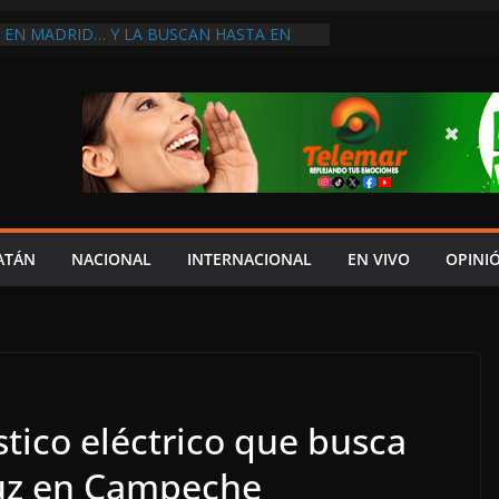
A EN MADRID… Y LA BUSCAN HASTA EN
ES POSTALES POR CRISIS FINANCIERA EN
A EN UNA DE LAS CADENAS DE ARTÍCULOS
RANDES DE EUROPA: MARCEL CARRILLO
 SU PEOR MOMENTO: PAN; LA ECONOMÍA
ESO, CRECE LA INSEGURIDAD, NO HAY
S CRÍTICOS SON CENSURADOS
L MITO
PERDER EL TIEMPO”; INFRAESTRUCTURA
OBSOLETA Y URGE MODERNIZARLA:
ATÁN
NACIONAL
INTERNACIONAL
EN VIVO
OPINI
M ARANDA
stico eléctrico que busca
 luz en Campeche