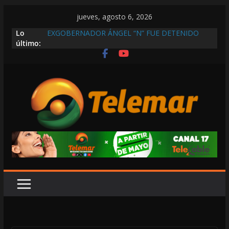
Saltar
jueves, agosto 6, 2026
al
Lo
EXGOBERNADOR ÁNGEL “N” FUE DETENIDO
contenido
último:
POR ORDENAR LA DESTRUCCIÓN DE
EVIDENCIAS PARA CONOCER PARADERO DE
ESTUDIANTES DE AYOTZINAPA: FGR
¡NI RUTAS DIRECTAS NI SEGURIDAD! EL KO’OX
BAJA A PASAJEROS EN ZONAS INUNDADAS
PARA PROTEGER LOS CAMIONES
GOBIERNO REACTIVA PERSECUCIÓN POLÍTICA
POR TEMOR A LOS CUESTIONAMIENTOS
DURANTE LAS COMPARECENCIAS, ACUSA MC
¡HASTA ITALIA QUIERE COPIAR A SHEINBAUM!,
ASEGURA SARMIENTO MALDONADO
VEDA DE CAMARÓN Y ROBOLO GOLPEA A
PESCADORES RIBEREÑOS; INGRESOS
FAMILIARES SE REDUCEN