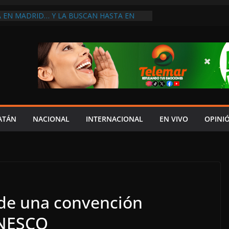
A EN MADRID… Y LA BUSCAN HASTA EN
NES POSTALES POR CRISIS FINANCIERA EN
A EN UNA DE LAS CADENAS DE ARTÍCULOS
RANDES DE EUROPA: MARCEL CARRILLO
 SU PEOR MOMENTO: PAN; LA ECONOMÍA
CESO, CRECE LA INSEGURIDAD, NO HAY
S CRÍTICOS SON CENSURADOS
L MITO
PERDER EL TIEMPO”; INFRAESTRUCTURA
OBSOLETA Y URGE MODERNIZARLA:
ATÁN
NACIONAL
INTERNACIONAL
EN VIVO
OPINI
M ARANDA
de una convención
UNESCO