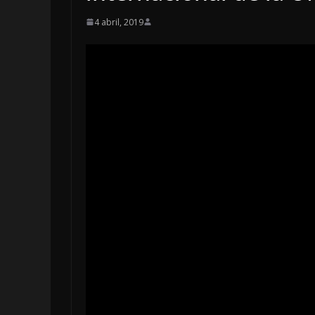
4 abril, 2019
OPINIÓN
Enriquecim
sospechos
6 agosto, 2026