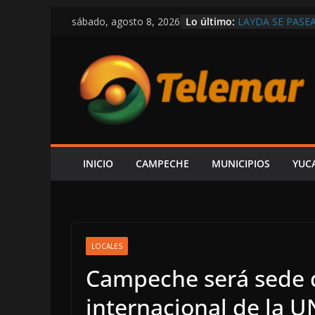
Saltar
Lo último:
LAYDA SE PASE
sábado, agosto 8, 2026
al
POSTES Y BUZO
CAMPECHE
contenido
CAPTAN A LAYD
DE LUJO MÁS G
VIVE CAMPECHE
ESTÁ EN RETRO
OBRAS Y MEDIO
SE DERRUMBA E
DENUNCIAR ES 
DE LA CFE ES 
INICIO
CAMPECHE
MUNICIPIOS
YUC
ALCALDE HIRA
LOCALES
Campeche será sede 
internacional de la 