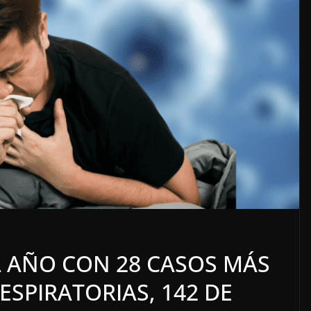
N
LOCALES
OPINIÓN
 ELECTORERO
INCANSABLE ACOS
L AÑO CON 28 CASOS MÁS
5 agosto, 2026
SPIRATORIAS, 142 DE