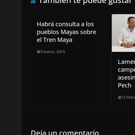
Habrá consulta a los
pueblos Mayas sobre
el Tren Maya
9 marzo, 2019
Lamen
campe
asesi
Pech
12 marz
Deja un comentario