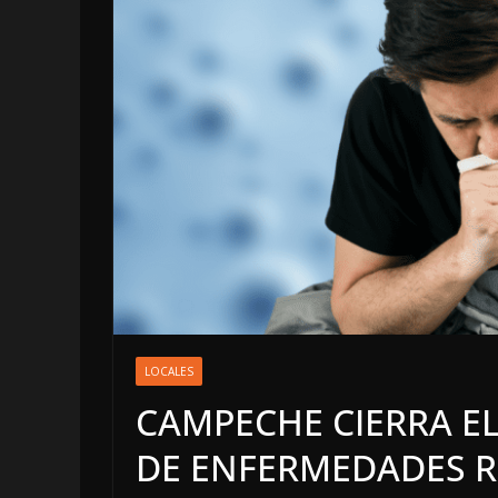
LOCALES
OPINIÓ
LOCALES
INFORME
CAMPECHE CIERRA E
4 agosto, 2026
DE ENFERMEDADES RE