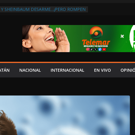
 Y SHEINBAUM DESARME…¡PERO ROMPEN
RA DE ARMAS AL EXTRANJERO!:
TRA LA CORRUPCIÓN
 DISCURSO DE LAYDA AL REVELAR QUE
TRA LA PEOR CAÍDA DE
S DEL PAÍS, POR PÉSIMA RECAUDACIÓN
NFLUENCIAS POLÍTICAS EN
POR TRAGEDIA EN LA AVENIDA COSTERA;
TADO ASUME CULPA DEL HIJO?
ES SOBRE LA CARRETERA LIBRE
ATÁN
NACIONAL
INTERNACIONAL
EN VIVO
OPINI
APLAYA
 PAZ FRACASO DE LAYDA EN SEGURIDAD;
DEJÓ MUCHO QUE DESEAR”