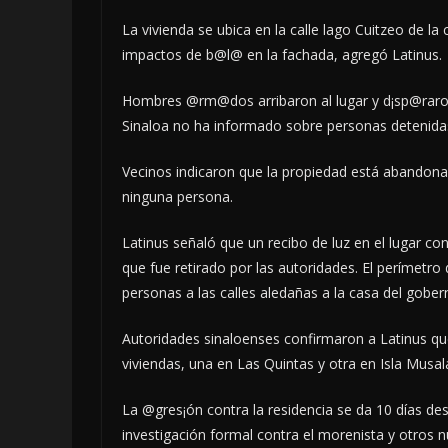
La vivienda se ubica en la calle lago Cuitzeo de l
impactos de b@l@ en la fachada, agregó Latinus.
Hombres @rm@dos arribaron al lugar y d¡sp@raron
Sinaloa no ha informado sobre personas detenidas
Vecinos indicaron que la propiedad está abandon
ninguna persona.
Latinus señaló que un recibo de luz en el lugar 
que fue retirado por las autoridades. El perímetro
personas a las calles aledañas a la casa del gober
Autoridades sinaloenses confirmaron a Latinus qu
viviendas, una en Las Quintas y otra en Isla Musal
La @gres¡ón contra la residencia se da 10 días d
investigación formal contra el morenista y otros n