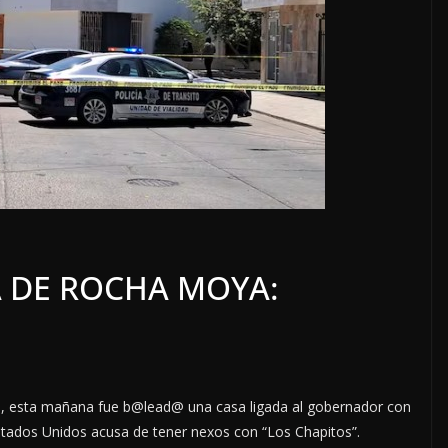
IÓN
 DE ROCHA MOYA:
TRIPAS DEL
LOCALES
OPINIÓN
 08 DE AGOSTO
TOP TEN DE
REPUDIADOS (2)
8 agosto, 2026
s, esta mañana fue b@lead@ una casa ligada al gobernador con
stados Unidos acusa de tener nexos con “Los Chapitos”.