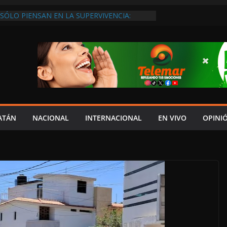
SÓLO PIENSAN EN LA SUPERVIVENCIA:
GOBIERNO DEBE APOYARLOS PARA QUE
EREN EMPLEOS
XIGEN REHABILITAR EL CAMINO #LA
ISIÓN DEL NORTE
 ANUALES A CAMPAMENTOS TORTUGUEROS,
DE LAYDA SE “LEVANTA LA CORBATA” PARA
 APOYA A LA ECOLOGÍA: COSGAYA
EDES: ISLA AGUADA ES PUEBLO MÁGICO…
DE VERGÜENZA!
AIDOPSIQUIATRAS EN CAMPECHE Y NADIE
ATÁN
NACIONAL
INTERNACIONAL
EN VIVO
OPINI
ERE VENIR: VERÓNICA PERAZA