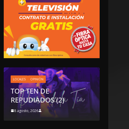
NACIONALES
OPINIÓN
“NO VIVIMOS BUENOS
TIEMPOS PARA LA
LIBERTAD DE EXPRESIÓN
NI PARA LA
DEMOCRACIA EN
MÉXICO”: LUIS
CÁRDENAS; SE DESPIDIÓ
DE MVS
8 agosto, 2026