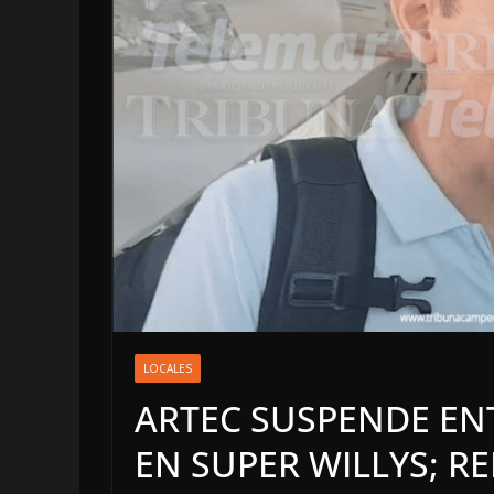
OPINIÓN
LOCALES
LUSTRO PERDI
ARTEC SUSPENDE ENT
5 agosto, 2026
EN SUPER WILLYS; 