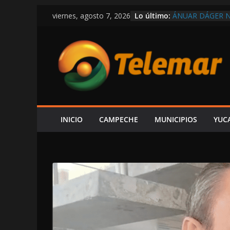
Saltar
Lo último:
ÁNUAR DÁGER N
viernes, agosto 7, 2026
al
TAMARINDO…¡PO
DIRECTOR DE A
contenido
LOS TRANSBOR
CONTAMINACIÓ
EN LAS TRIPAS 
LAYDA SANSORE
EXCLUSIVA CAL
“NO VOY A VAL
MACDONALD
INICIO
CAMPECHE
MUNICIPIOS
YUC