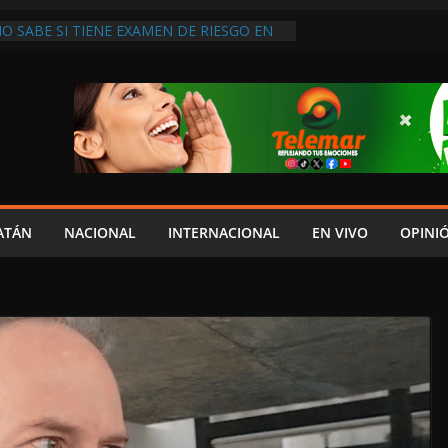
O SABE SI TIENE EXAMEN DE RIESGO EN
RQUE NO ESTÁ EN SU OFICINA!
RTEC DICE QUE NO SE PUEDEN ELIMINAR
DOS PORQUE “HAY MENOS
N”
DEL JAGUAR: 07 DE AGOSTO DE 2026
S ES CAPTADA PASEANDO EN LA
LE SERRANO DE MADRID, ESPAÑA
IDAR A UN GOBIERNO CORRUPTO”:
ATÁN
NACIONAL
INTERNACIONAL
EN VIVO
OPINI