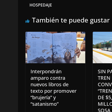
HOSPEDAJE
También te puede gustar
Interpondrán
SIN P
amparo contra
TREN 
nuevos libros de
CONV
texto por promover
“TRE
“brujería” y
DE $5
“satanismo”
MILL
SOSA