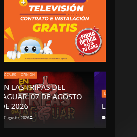
LOCALES
EN LA
LOCALES
OPINIÓN
JAGUA
LUJOS SUBSIDIADOS
DE 20
6 agosto, 2026
6 agosto, 