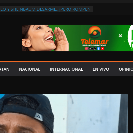
MLO Y SHEINBAUM DESARME…¡PERO ROMPEN
OMPRA DE ARMAS AL EXTRANJERO!:
CONTRA LA CORRUPCIÓN
BA DISCURSO DE LAYDA AL REVELAR QUE
GISTRA LA PEOR CAÍDA DE
ONES DEL PAÍS, POR PÉSIMA RECAUDACIÓN
E INFLUENCIAS POLÍTICAS EN
ÓN POR TRAGEDIA EN LA AVENIDA COSTERA;
ACITADO ASUME CULPA DEL HIJO?
BOLES SOBRE LA CARRETERA LIBRE
ATÁN
NACIONAL
INTERNACIONAL
EN VIVO
OPINI
EYBAPLAYA
CLO PAZ FRACASO DE LAYDA EN SEGURIDAD;
ME DEJÓ MUCHO QUE DESEAR”