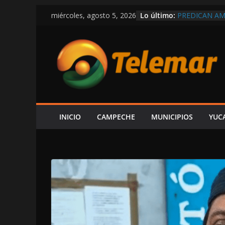
Saltar
Lo último:
PREDICAN A
miércoles, agosto 5, 2026
al
RÉCORD EN C
MEXICANOS 
contenido
SHCP DERRUM
CAMPECHE RE
PARTICIPACI
DEL ISR
SOSPECHAS D
INVESTIGACI
¿PAPÁ INCAP
CAEN DOS ÁR
INICIO
CAMPECHE
MUNICIPIOS
YUC
CAMPECHE-S
EXHIBE ACIS
“SU V INFOR