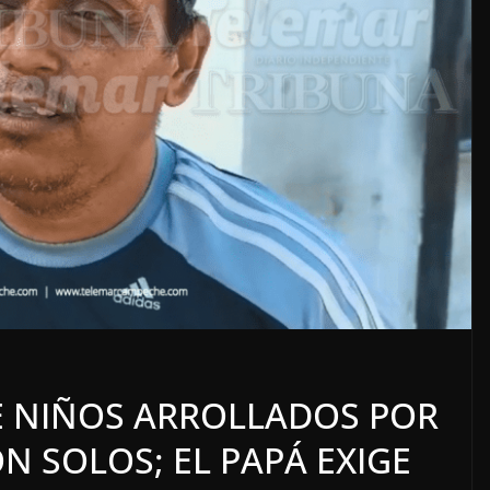
LOCALES
OPINIÓN
TORERO
INCANSABLE ACOSO
 NIÑOS ARROLLADOS POR
5 agosto, 2026
N SOLOS; EL PAPÁ EXIGE