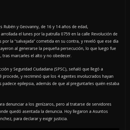
es Rubén y Geovanny, de 16 y 14 años de edad,
rrollada el lunes por la patrulla 0759 en la calle Revolución de
jos por la “salvajada” cometida en su contra, y reveló que ese día
yeron al generarse la pequeña persecución, lo que luego fue
, tras marcarles el alto y no obedecer.
cción y Seguridad Ciudadana (SPSC), señaló que llegó a
é procede, y recriminó que los 4 agentes involucrados hayan
s padece epilepsia, además de que al preguntarles quién estaba
 denunciar a los genízaros, pero al tratarse de servidores
, donde quedó asentada la denuncia. Hoy llegaron a Asuntos
chez, para declarar y exigir justicia.