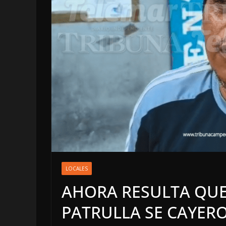
LOCALES
OPINIÓN
LOCALES
INFORME ELEC
AHORA RESULTA QUE
4 agosto, 2026
PATRULLA SE CAYERO