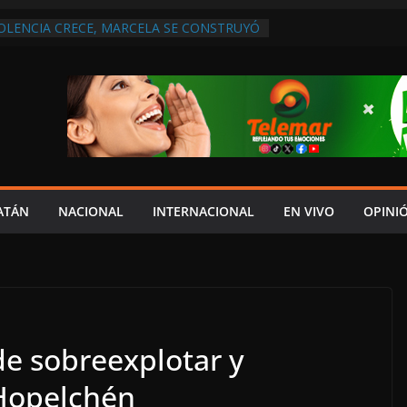
IOLENCIA CRECE, MARCELA SE CONSTRUYÓ
S EN SAN LORENZO
A ATENDER INSEGURIDAD, FORTALECER LA
ENERAR EMPLEOS
A NO PAGA A PROVEEDORES, PEMEX LA
ONTRATO
 QUE HAY UN PROYECTO PARA
TRO CULTURAL MULTIFUNCIONAL EN EL
ECH
 AUTORIZACIÓN MÉDICA PARA FIJAR
PRESUNTO RESPONSABLE DEL ACCIDENTE
ATÁN
NACIONAL
INTERNACIONAL
EN VIVO
OPINI
e sobreexplotar y
Hopelchén