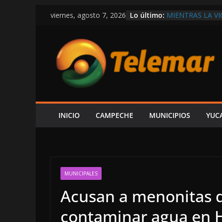
Saltar
Lo último:
MIENTRAS LA V
viernes, agosto 7, 2026
al
DEPARTAMENTO
EXIGEN A LAYD
contenido
ECONOMÍA Y G
AUNQUE PROTEX
PREMIA CON C
CONFIRMA REHN
CONSTRUIR CEN
FORO AH KIM P
ESPERA ALCUDIA
AUDIENCIA AL 
INICIO
CAMPECHE
MUNICIPIOS
YUC
EN LA COSTERA
MUNICIPALES
Acusan a menonitas d
contaminar agua en 