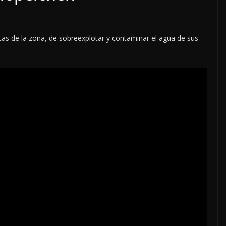
s de la zona, de sobreexplotar y contaminar el agua de sus
LOCALES
OPINIÓN
LE ACOSO
LUJOS SUBSIDIADOS
6 agosto, 2026