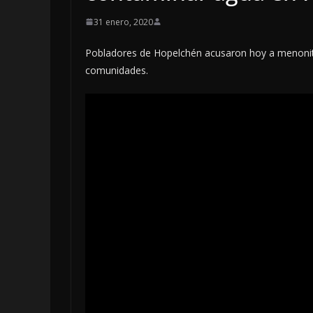
31 enero, 2020
Pobladores de Hopelchén acusaron hoy a menonita
comunidades.
LOCALES
OPINIÓN
INCANSAB
5 agosto, 2026