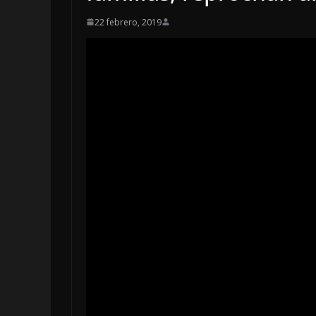
22 febrero, 2019
LOCALES
OPINIÓN
EN LAS TRIPAS
JAGUAR: 08 D
DE 2026
8 agosto, 2026