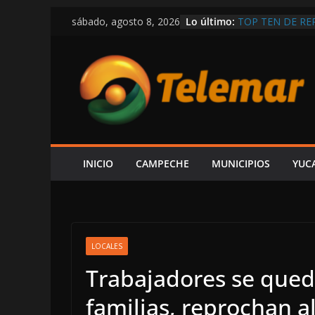
Saltar
Lo último:
TOP TEN DE RE
sábado, agosto 8, 2026
al
SUSPENDE MOR
DIPUTADAS DE 
contenido
MAYORES
AUTORIDADES 
O ANÓNIMA SOB
AFECTADO TIEN
PORTELA
LOCALIZAN SAN
DESAPARECIDO 
EXIGIRÁ EL PA
INICIO
CAMPECHE
MUNICIPIOS
YUC
HECHO EN SEGU
VULNERABLES,
LOCALES
Trabajadores se qued
familias, reprochan 