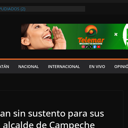
PUDIADOS (2)
ENA DERECHOS PARTIDISTAS DE
PUEBLA QUE SE BURLARON DE ADULTOS
DEBEN ACTUAR ANTE DENUNCIA PÚBLICA
RE ABUSOS EN ANEXOS, PERO EL
E QUE PRESENTARLA POR ESCRITO:
O Y SALVO A JOVEN REPORTADO COMO
EN CANDELARIA
N A FUNCIONARIOS EXPLICAR QUÉ HAN
ATÁN
NACIONAL
INTERNACIONAL
EN VIVO
OPINI
RIDAD, EMPLEO Y APOYOS A SECTORES
 ANUNCIAN
an sin sustento para sus
al alcalde de Campeche