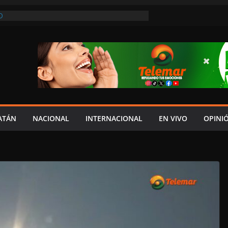
O
REVIO AVISO, SEDUMOP CIERRA TRAMO DE
A AVENIDA OBREGÓN Y CAUSA CAOS VIAL;
AUCIONES!
A EN POMUCH, HECELCHAKÁN; ¿Y LA
 PRESUMEN LAYDA Y MARCELA?
EL JAGUAR: 06 DE AGOSTO DE 2026
NÓMICO Y MAYOR INSEGURIDAD CON
OVIA
ATÁN
NACIONAL
INTERNACIONAL
EN VIVO
OPINI