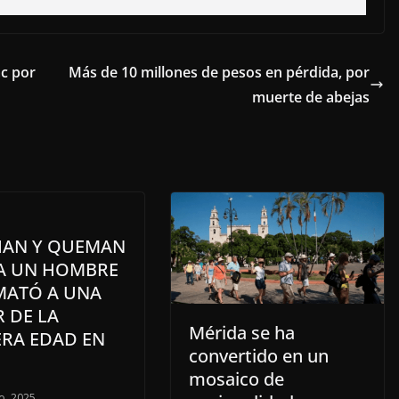
ac por
Más de 10 millones de pesos en pérdida, por
muerte de abejas
HAN Y QUEMAN
 A UN HOMBRE
MATÓ A UNA
 DE LA
Mérida se ha
ERA EDAD EN
convertido en un
mosaico de
o, 2025