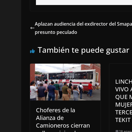
Aplazan audiencia del exdirector del Smap
presunto peculado
También te puede gustar
LINC
VIVO
QUE 
MUJER
Choferes de la
TERC
Alianza de
TEKIT
Camioneros cierran
28 ener