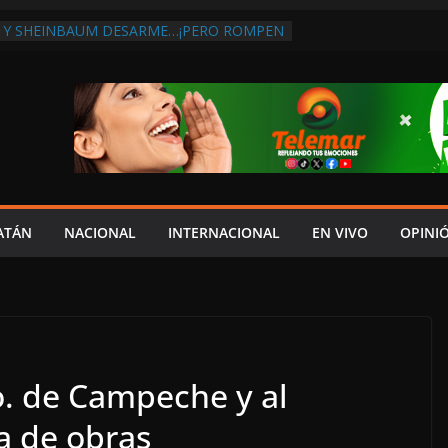
 Y SHEINBAUM DESARME…¡PERO ROMPEN
RA DE ARMAS AL EXTRANJERO!:
TRA LA CORRUPCIÓN
 DISCURSO DE LAYDA AL REVELAR QUE
TRA LA PEOR CAÍDA DE
S DEL PAÍS, POR PÉSIMA RECAUDACIÓN
NFLUENCIAS POLÍTICAS EN
POR TRAGEDIA EN LA AVENIDA COSTERA;
TADO ASUME CULPA DEL HIJO?
ES SOBRE LA CARRETERA LIBRE
ATÁN
NACIONAL
INTERNACIONAL
EN VIVO
OPINI
APLAYA
 PAZ FRACASO DE LAYDA EN SEGURIDAD;
DEJÓ MUCHO QUE DESEAR”
. de Campeche y al
a de obras