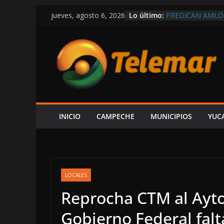
Saltar
Lo último:
PREDICAN AMLO
jueves, agosto 6, 2026
al
RÉCORD EN COMP
MEXICANOS CON
contenido
SHCP DERRUMBA
CAMPECHE REGIS
PARTICIPACIONE
DEL ISR
SOSPECHAS DE I
INVESTIGACIÓN 
¿PAPÁ INCAPACI
CAEN DOS ÁRBOL
INICIO
CAMPECHE
MUNICIPIOS
YUC
CAMPECHE-SEYB
EXHIBE ACISCLO
“SU V INFORME 
LOCALES
Reprocha CTM al Ayto
Gobierno Federal falt