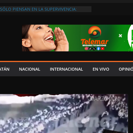
SÓLO PIENSAN EN LA SUPERVIVENCIA:
GOBIERNO DEBE APOYARLOS PARA QUE
EREN EMPLEOS
XIGEN REHABILITAR EL CAMINO #LA
ISIÓN DEL NORTE
 ANUALES A CAMPAMENTOS TORTUGUEROS,
DE LAYDA SE “LEVANTA LA CORBATA” PARA
 APOYA A LA ECOLOGÍA: COSGAYA
EDES: ISLA AGUADA ES PUEBLO MÁGICO…
DE VERGÜENZA!
AIDOPSIQUIATRAS EN CAMPECHE Y NADIE
ATÁN
NACIONAL
INTERNACIONAL
EN VIVO
OPINI
ERE VENIR: VERÓNICA PERAZA