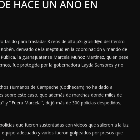
 DE HACE UN AÑO EN
 fallido para trasladar 8 reos de alta p3ligrosid@d del Centro
 Kobén, derivado de la ineptitud en la coordinación y mando de
d Pública, la guanajuatense Marcela Muñoz Martínez, quien pese
nternos, fue protegida por la gobernadora Layda Sansores y no
erechos Humanos de Campeche (Codhecam) no ha dado a
ones sobre este caso, que además de marchas donde miles de
”! y “¡Fuera Marcela!”, dejó más de 300 policías despedidos,
policías que fueron sustentadas con videos que salieron a la luz
 el equipo adecuado y varios fueron golpeados por presos que