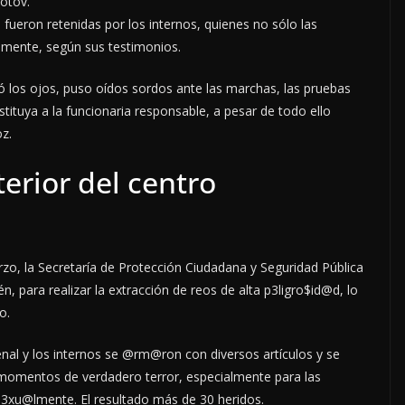
otov.
 fueron retenidas por los internos, quienes no sólo las
lmente, según sus testimonios.
 los ojos, puso oídos sordos ante las marchas, las pruebas
tituya a la funcionaria responsable, a pesar de todo ello
z.
terior del centro
zo, la Secretaría de Protección Ciudadana y Seguridad Pública
, para realizar la extracción de reos de alta p3ligro$id@d, lo
o.
 penal y los internos se @rm@ron con diversos artículos y se
 momentos de verdadero terror, especialmente para las
s3xu@lmente. El resultado más de 30 heridos.