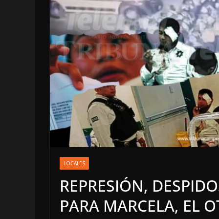
LOCALES
OPINIÓN
EN LAS TRIPAS
JAGUAR: 08 D
LOCALES
DE 2026
REPRESIÓN, DESPIDO
8 agosto, 2026
PARA MARCELA, EL O