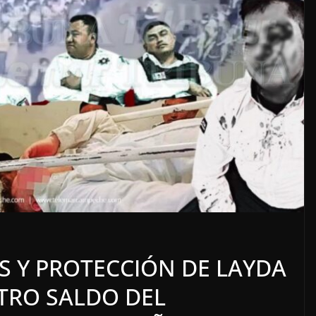
 DEL
LOCALES
OPINIÓN
E AGOSTO
TOP TEN DE
REPUDIADOS (2)
S Y PROTECCIÓN DE LAYDA
8 agosto, 2026
TRO SALDO DEL