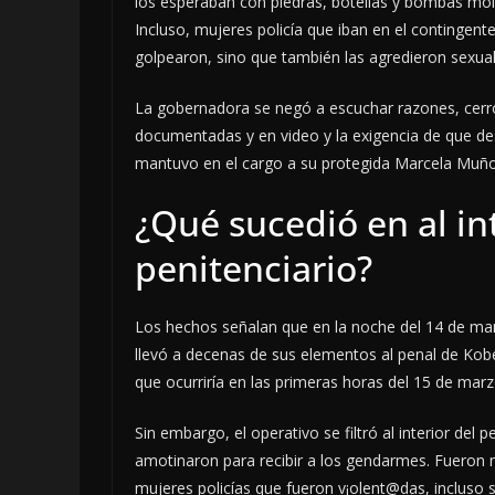
los esperaban con piedras, botellas y bombas mol
Incluso, mujeres policía que iban en el contingente
golpearon, sino que también las agredieron sexua
La gobernadora se negó a escuchar razones, cerró
documentadas y en video y la exigencia de que des
mantuvo en el cargo a su protegida Marcela Muño
¿Qué sucedió en al in
penitenciario?
Los hechos señalan que en la noche del 14 de mar
llevó a decenas de sus elementos al penal de Kobén
que ocurriría en las primeras horas del 15 de marz
Sin embargo, el operativo se filtró al interior del
amotinaron para recibir a los gendarmes. Fueron
mujeres policías que fueron v¡olent@das, incluso 