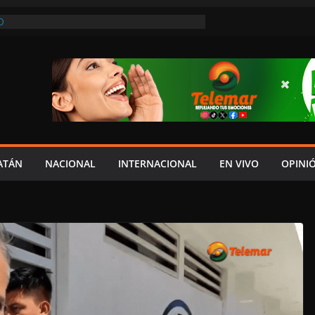
O
REVIO AVISO, SEDUMOP CIERRA TRAMO DE
A AVENIDA OBREGÓN Y CAUSA CAOS VIAL;
AUCIONES!
A EN POMUCH, HECELCHAKÁN; ¿Y LA
 PRESUMEN LAYDA Y MARCELA?
EL JAGUAR: 06 DE AGOSTO DE 2026
NÓMICO Y MAYOR INSEGURIDAD CON
OVIA
ATÁN
NACIONAL
INTERNACIONAL
EN VIVO
OPINI