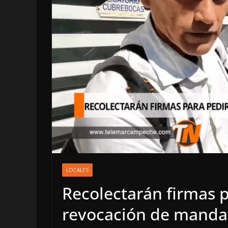
OPINIÓN
LA CLOACA DE
POLÍTICA | 4 
LOCALES
DE 2026
Recolectarán firmas p
4 agosto, 2026
revocación de manda