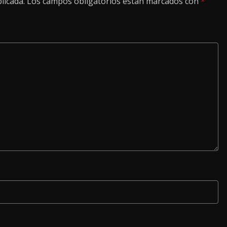
licada.
Los campos obligatorios están marcados con
*