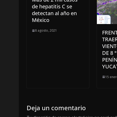
de hepatitis C se
detectan al año en
México
8 agosto, 2021
FRENT
TRAER
VIENT
DE 8 
PENÍ
YUCA
15 ener
Deja un comentario