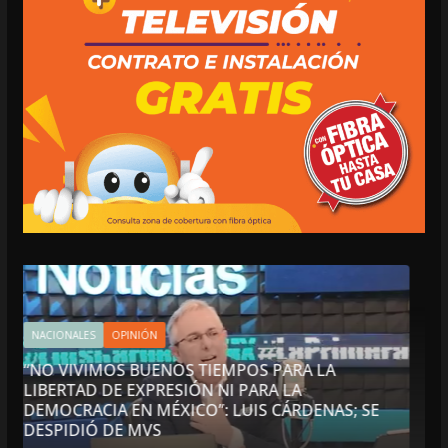
INTERNACIONALES
NACIONALES
OPINIÓN
OS PARA LA
CIRCULA EN REDES: NADIE COMO 
PARA LA
DEMOSTRAR LA HIPOCRESÍA DE LA
IS CÁRDENAS; SE
REPUBLICANA; “HASTA MADRID LE
CRÍTICAS”