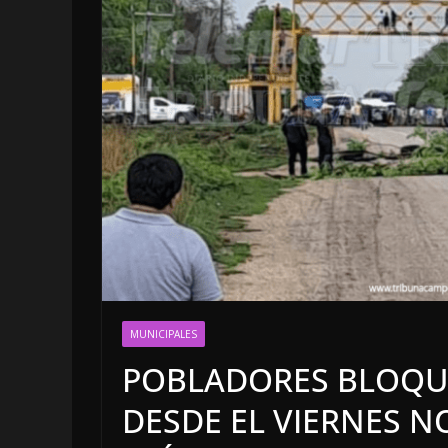
LOCALES
OPINIÓN
MUNICIPALES
INCANSABLE 
POBLADORES BLOQUE
5 agosto, 2026
DESDE EL VIERNES N