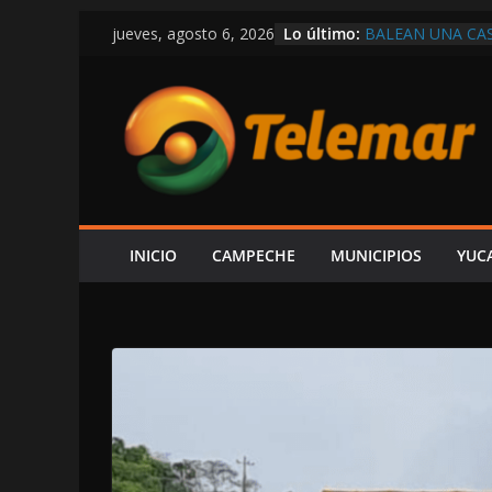
Saltar
Lo último:
BALEAN UNA CAS
jueves, agosto 6, 2026
al
SEGURIDAD QUE
VÍCTOR SARMIE
contenido
INFORME DE LA
LUJOS SUBSIDIA
REABREN EL PA
CON PERSONAL D
OTRA VEZ SIN P
UN CARRIL EN L
¡TOME SUS PREC
INICIO
CAMPECHE
MUNICIPIOS
YUC