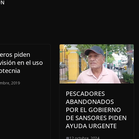
UN
ros piden
isión en el uso
otecnia
embre, 2019
PESCADORES
ABANDONADOS
POR EL GOBIERNO
DE SANSORES PIDEN
AYUDA URGENTE
12 octubre, 2024