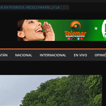
A EN POMUCH, HECELCHAKÁN; ¿Y LA
 PRESUMEN LAYDA Y MARCELA?
NTO ENTREGA EL DOCUMENTO DEL V
YDA AL CONGRESO
DOS
SO EN BOLONCHÉN LUEGO DE DIÁLOGO
E LA CFE
REVIO AVISO, SEDUMOP CIERRA TRAMO DE
A AVENIDA OBREGÓN Y CAUSA CAOS VIAL;
AUCIONES!
ATÁN
NACIONAL
INTERNACIONAL
EN VIVO
OPINI