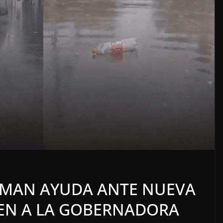
o
OPINIÓN
SE DERRUMBA EL MITO
MAN AYUDA ANTE NUEVA
7 agosto, 2026
GEN A LA GOBERNADORA