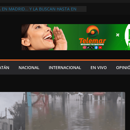
A EN MADRID… Y LA BUSCAN HASTA EN
NES POSTALES POR CRISIS FINANCIERA EN
A EN UNA DE LAS CADENAS DE ARTÍCULOS
RANDES DE EUROPA: MARCEL CARRILLO
 SU PEOR MOMENTO: PAN; LA ECONOMÍA
CESO, CRECE LA INSEGURIDAD, NO HAY
S CRÍTICOS SON CENSURADOS
L MITO
PERDER EL TIEMPO”; INFRAESTRUCTURA
OBSOLETA Y URGE MODERNIZARLA:
ATÁN
NACIONAL
INTERNACIONAL
EN VIVO
OPINI
M ARANDA