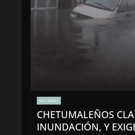
OPINIÓN
Enriquecimient
NACIONALES
sospechoso
CHETUMALEÑOS CLA
6 agosto, 2026
INUNDACIÓN, Y EXI