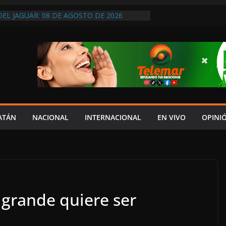
DEL JAGUAR: 08 DE AGOSTO DE 2026
 ECONOMÍA FAMILIAR REALIZAN LA FERIA
LASES 2026; SERÁ EN ESTE MES DE
UENOS TIEMPOS PARA LA LIBERTAD DE
ARA LA DEMOCRACIA EN MÉXICO”: LUIS
DESPIDIÓ DE MVS
SCAN SIN DESCANSO A JOVEN
Y PIDEN APOYO PARA LOCALIZARLO
DES: NADIE COMO LAYDA PARA
HIPOCRESÍA DE LA AUSTERIDAD
ATÁN
NACIONAL
INTERNACIONAL
EN VIVO
OPINI
HASTA MADRID LE LLEGAN LAS CRÍTICAS”
grande quiere ser