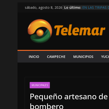
Saltar
Lo último:
EN LAS TRIPAS 
sábado, agosto 8, 2026
al
EN APOYO A LA
DE REGRESO A C
contenido
AGOSTO
“NO VIVIMOS B
EXPRESIÓN NI P
CÁRDENAS; SE 
FAMILIARES BU
DESAPARECIDO 
CIRCULA EN RE
DEMOSTRAR LA 
INICIO
CAMPECHE
MUNICIPIOS
YUC
REPUBLICANA; “
MUNICIPALES
Pequeño artesano de 
bombero