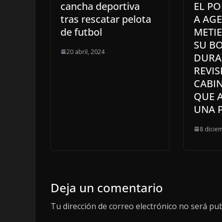
cancha deportiva
EL PO
tras rescatar pelota
A AG
de futbol
METI
SU B
20 abril, 2024
DURA
REVIS
CABIN
QUE 
UNA 
8 dicie
Deja un comentario
Tu dirección de correo electrónico no será pub