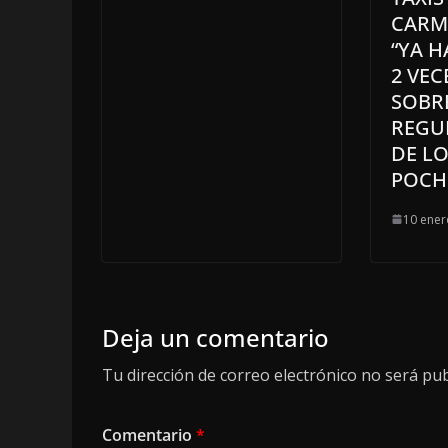
CARME
“YA 
2 VEC
SOBR
REGU
DE L
POCH
10 ener
Deja un comentario
Tu dirección de correo electrónico no será pub
Comentario
*