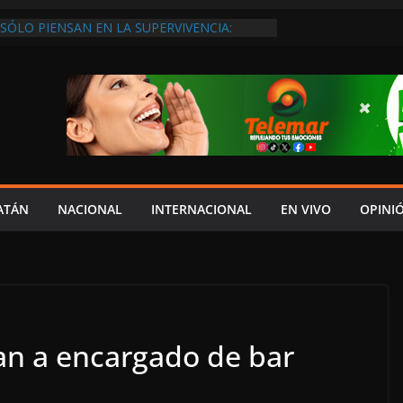
SÓLO PIENSAN EN LA SUPERVIVENCIA:
GOBIERNO DEBE APOYARLOS PARA QUE
EREN EMPLEOS
XIGEN REHABILITAR EL CAMINO #LA
ISIÓN DEL NORTE
 ANUALES A CAMPAMENTOS TORTUGUEROS,
DE LAYDA SE “LEVANTA LA CORBATA” PARA
 APOYA A LA ECOLOGÍA: COSGAYA
EDES: ISLA AGUADA ES PUEBLO MÁGICO…
DE VERGÜENZA!
AIDOPSIQUIATRAS EN CAMPECHE Y NADIE
ATÁN
NACIONAL
INTERNACIONAL
EN VIVO
OPINI
ERE VENIR: VERÓNICA PERAZA
an a encargado de bar