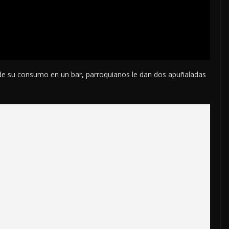
 de su consumo en un bar, parroquianos le dan dos apuñaladas