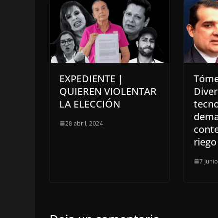
EXPEDIENTE |
Tóme
QUIEREN VIOLENTAR
Diver
LA ELECCIÓN
tecno
dema
28 abril, 2024
cont
riego
7 juni