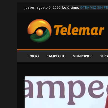
Saltar
Lo último:
OTRA VEZ SIN P
jueves, agosto 6, 2026
al
UN CARRIL EN L
¡TOME SUS PREC
contenido
VÍCTOR SARMIE
INFORME DE LA
LUJOS SUBSIDIA
AHORA BALAZOS 
AUTORIDADES
REABREN EL PA
CON PERSONAL D
INICIO
CAMPECHE
MUNICIPIOS
YUC