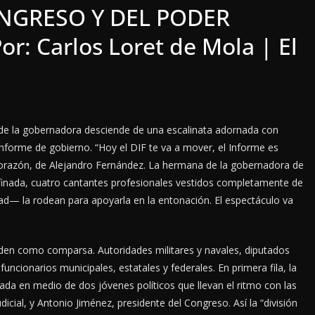
ONGRESO Y DEL PODER
r: Carlos Loret de Mola | El
de la gobernadora desciende de una escalinata adornada con
nforme de gobierno. “Hoy el DIF te va a mover, el Informe es
Corazón, de Alejandro Fernández. La hermana de la gobernadora de
finada, cuatro cantantes profesionales vestidos completamente de
d— la rodean para apoyarla en la entonación. El espectáculo va
den como comparsa. Autoridades militares y navales, diputados
uncionarios municipales, estatales y federales. En primera fila, la
a en medio de dos jóvenes políticos que llevan el ritmo con las
dicial, y Antonio Jiménez, presidente del Congreso. Así la “división