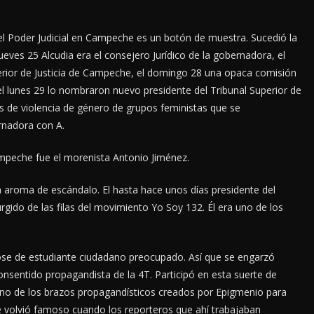
 del Poder Judicial en Campeche es un botón de muestra. Sucedió la
eves 25 Alcudia era el consejero Jurídico de la gobernadora, el
perior de Justicia de Campeche, el domingo 28 una opaca comisión
el lunes 29 lo nombraron nuevo presidente del Tribunal Superior de
s de violencia de género de grupos feministas que se
rnadora con A.
mpeche fue el morenista Antonio Jiménez.
 aroma de escándalo. El hasta hace unos días presidente del
gido de las filas del movimiento Yo Soy 132. Él era uno de los
ose de estudiante ciudadano preocupado. Así que se engarzó
onsentido propagandista de la 4T. Participó en esta suerte de
no de los brazos propagandísticos creados por Epigmenio para
e volvió famoso cuando los reporteros que ahí trabajaban