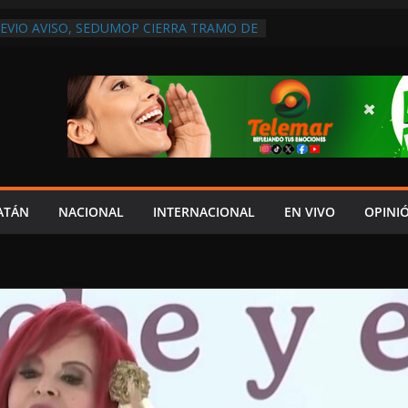
REVIO AVISO, SEDUMOP CIERRA TRAMO DE
A AVENIDA OBREGÓN Y CAUSA CAOS VIAL;
AUCIONES!
NTO ENTREGA EL DOCUMENTO DEL V
YDA AL CONGRESO
DOS
EN LERMA; SILENCIO DE LAS
SO EN BOLONCHÉN LUEGO DE DIÁLOGO
E LA CFE
ATÁN
NACIONAL
INTERNACIONAL
EN VIVO
OPINI