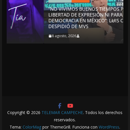
“NO VIVIMOS BUENOS TIEMPOS PARA LA
LIBERTAD DE EXPRESIÓN NI PARA LA
DEMOCRACIA EN MÉXICO”: LUIS CÁRDENAS; SE
DESPIDIÓ DE MVS
8 agosto, 2026
Copyright © 2026
TELEMAR CAMPECHE
. Todos los derechos
reservados.
Tema:
ColorMag
por ThemeGrill. Funciona con
WordPress
.